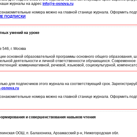
 наши журналы на адрес
info@e-osnova.ru
ознакомительные номера можно на главной станице журнала. Оформить подп
ЛЕ ПОДПИСКИ
ных умений на уроке
546, г. Москва
ации основной образовательной программы основного общего образования, 
тельной деятельности и личной ответственности обучающихся. Современное 
етенций: коммуникативной, речевой, языковой, социокультурной, компенсат
лько для подписчиков этого журнала на соответствующий срок. Зарегистриру
-osnova.ru
ознакомительные номера можно на главной станице журнала. Оформить подп
формирования и совершенствования навыков чтения
хинская ООШ, п. Балахониха, Арзамасский р-н, Нижегородская обл.