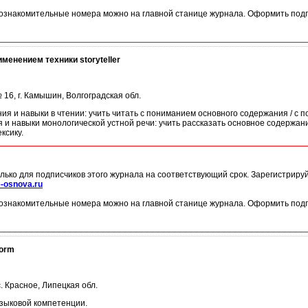
ознакомительные номера можно на главной станице журнала. Оформить подп
применением техники storyteller
16, г. Камышин, Волгоградская обл.
ния и навыки в чтении: учить читать с пониманием основного содержания / с
 и навыки монологической устной речи: учить рассказать основное содержани
ксику.
лько для подписчиков этого журнала на соответствующий срок. Зарегистриру
-osnova.ru
ознакомительные номера можно на главной станице журнала. Оформить подп
form
 Красное, Липецкая обл.
зыковой компетенции.