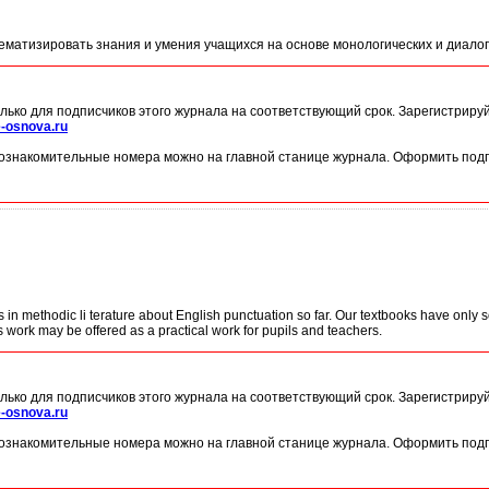
ематизировать знания и умения учащихся на основе монологических и диалог
лько для подписчиков этого журнала на соответствующий срок. Зарегистриру
-osnova.ru
ознакомительные номера можно на главной станице журнала. Оформить подп
in methodic li terature about English punctuation so far. Our textbooks have only s
s work may be offered as a practical work for pupils and teachers.
лько для подписчиков этого журнала на соответствующий срок. Зарегистриру
-osnova.ru
ознакомительные номера можно на главной станице журнала. Оформить подп