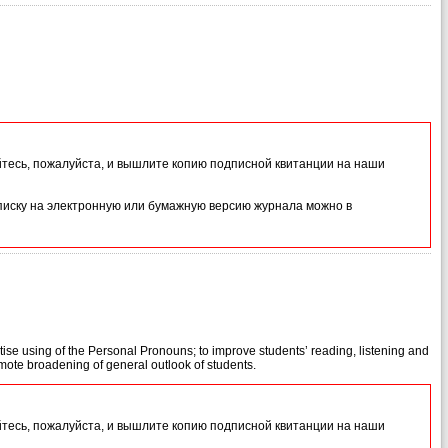
йтесь, пожалуйста, и вышлите копию подписной квитанции на наши
иску на электронную или бумажную версию журнала можно в
ractise using of the Personal Pronouns; to improve students’ reading, listening and
romote broadening of general outlook of students.
йтесь, пожалуйста, и вышлите копию подписной квитанции на наши