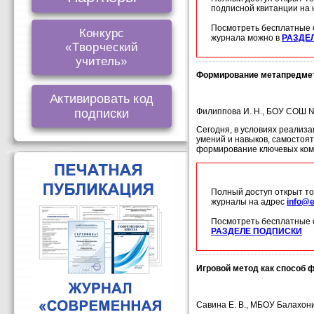
подписной квитанции на
Посмотреть бесплатные 
Конкурс
журнала можно в
РАЗДЕ
«Творческий
учитель»
Формирование метапредмет
Активировать код
подписки
Филиппова И. Н., БОУ СОШ № 
Сегодня, в условиях реализ
умений и навыков, самостоя
формирование ключевых комп
Полный доступ открыт то
журналы на адрес
info@e
Посмотреть бесплатные 
РАЗДЕЛЕ ПОДПИСКИ
Игровой метод как способ 
Савина Е. В., МБОУ Балахони