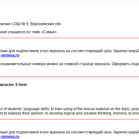
евская СОШ № 6, Воронежская обл.
ания учащихся по теме «Семья».
лько для подписчиков этого журнала на соответствующий срок. Зарегистриру
-osnova.ru
ознакомительные номера можно на главной станице журнала. Оформить подп
aracter. 5 form
s of students’ language skills; to train using of the lexical material on the topic; p
nts to express their opinion; to develop logical and creative thinking, memory; to p
лько для подписчиков этого журнала на соответствующий срок. Зарегистриру
-osnova.ru