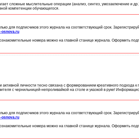
агает сложные мыслительные операции (анализ, синтез, умозаключение и др.
ной компетенции обучающегося.
лько для подписчиков этого журнала на соответствующий срок. Зарегистриру
-osnova.ru
ознакомительные номера можно на главной станице журнала. Оформить подп
и активной личности тесно связана с формированием креативного подхода к 
чителя с чернильницей-непроливайкой на столе и указкой в руке! Информаци
лько для подписчиков этого журнала на соответствующий срок. Зарегистриру
-osnova.ru
ознакомительные номера можно на главной станице журнала. Оформить подп