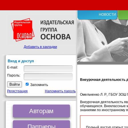
НОВОСТИ
Добавить в закладки
Вход и доступ
E-mail:
Пароль:
Внеурочная деятельность д
Запомнить
Регистрация
Напомнить пароль
Омельченко Л. Р., ГБОУ ЗОШ 
Внеурочная деятельность яв
обучающихся. Внеклассные 
Авторам
знаниями по иностранному я
Партнеры
Полный доступ открыт то