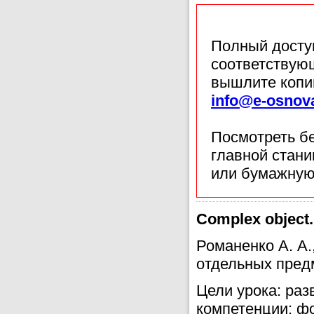
Полный доступ
соответствующ
вышлите копи
info@e-osnov
Посмотреть б
главной стан
или бумажную
Complex object.
Романенко А. А
отдельных предм
Цели урока: ра
компетенции; ф