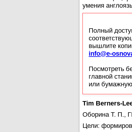
умения англояз
Полный доступ
соответствующ
вышлите копи
info@e-osnov
Посмотреть б
главной стан
или бумажную
Tim Berners-Lee
Оборина Т. П., 
Цели: формиров