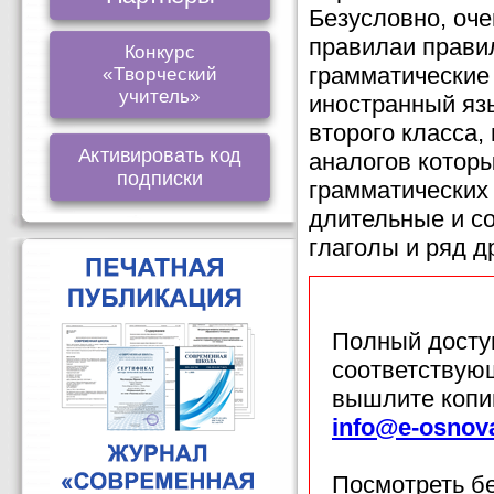
Безусловно, оч
правилаи прави
Конкурс
грамматические
«Творческий
учитель»
иностранный яз
второго класса,
Активировать код
аналогов которы
подписки
грамматических
длительные и с
глаголы и ряд д
Полный доступ
соответствующ
вышлите копи
info@e-osnov
Посмотреть б