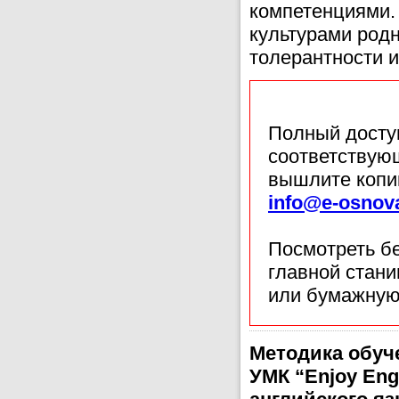
компетенциями.
культурами род
толерантности 
Полный доступ
соответствующ
вышлите копи
info@e-osnov
Посмотреть б
главной стан
или бумажную
Методика обуч
УМК “Enjoy Eng