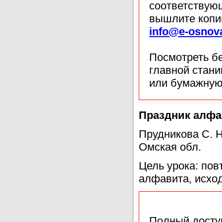
соответствующ
вышлите копи
info@e-osnov
Посмотреть б
главной стан
или бумажную
Праздник алфав
Прудникова С. 
Омская обл.
Цель урока: пов
алфавита, исхо
Полный доступ