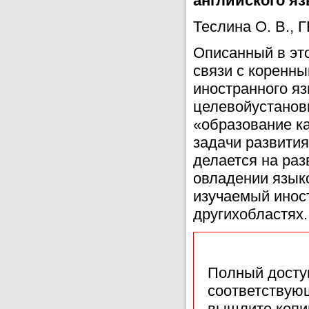
английского яз
Теслина О. В., 
Описанный в это
связи с коренн
иностранного яз
целевойустановк
«образование к
задачи развития
делается на раз
овладении язык
изучаемый инос
другихобластях.
Полный доступ
соответствующ
вышлите копи