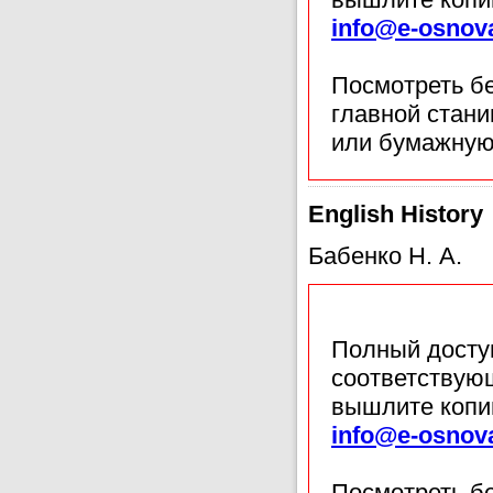
info@e-osnov
Посмотреть б
главной стан
или бумажную
English History
Бабенко Н. А.
Полный доступ
соответствующ
вышлите копи
info@e-osnov
Посмотреть б