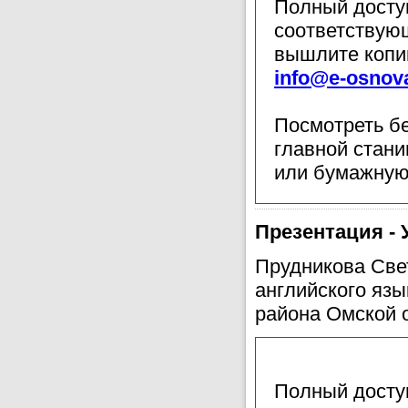
Полный доступ
соответствующ
вышлите копи
info@e-osnov
Посмотреть б
главной стан
или бумажную
Презентация - У
Прудникова Све
английского яз
района Омской 
Полный доступ