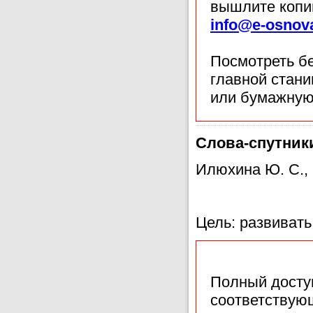
вышлите копи
info@e-osnov
Посмотреть б
главной стан
или бумажную
Слова-спутники
Илюхина Ю. С.,
Цель: развивать
Полный доступ
соответствующ