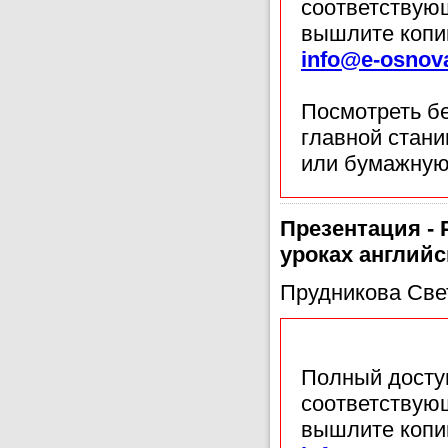
соответствующ
вышлите копи
info@e-osnov
Посмотреть б
главной стан
или бумажную
Презентация -
уроках английс
Прудникова Све
Полный доступ
соответствующ
вышлите копи