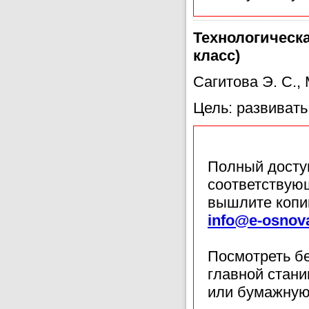
Технологическа
класс)
Сагитова Э. С.,
Цель: развиват
Полный доступ
соответствующ
вышлите копи
info@e-osnov
Посмотреть б
главной стан
или бумажную