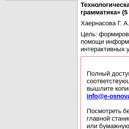
Технологическа
грамматика» (5
Хаернасова Г. А
Цель: формиров
помощи информа
интерактивных 
Полный доступ
соответствующ
вышлите копи
info@e-osnov
Посмотреть б
главной стан
или бумажную