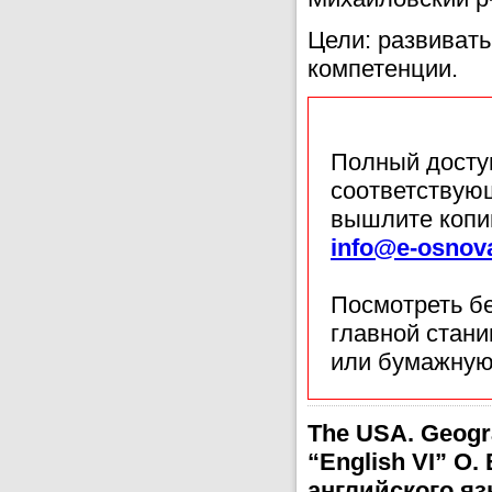
Цели: развиват
компетенции.
Полный доступ
соответствующ
вышлите копи
info@e-osnov
Посмотреть б
главной стан
или бумажную
The USA. Geogra
“English VI” О
английского яз