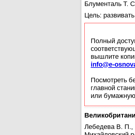
Блументаль Т. С
Цель: развиват
Полный доступ
соответствующ
вышлите копи
info@e-osnov
Посмотреть б
главной стан
или бумажную
Великобритания
Лебедева В. П.
Михайловский р-