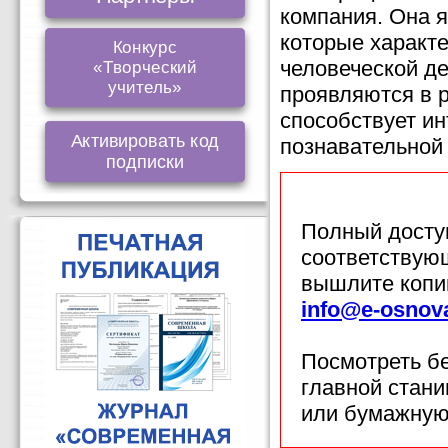
компания. Она я
которые характ
Конкурс
человеческой де
«Творческий
учитель»
проявляются в 
способствует и
Активировать код
познавательной 
подписки
Полный доступ
соответствующ
вышлите копи
info@e-osnov
Посмотреть б
главной стан
или бумажную