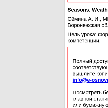
Seasons. Weathe
Сёмина А. И., 
Воронежская об
Цель урока: фо
компетенции.
Полный доступ
соответствующ
вышлите копи
info@e-osnov
Посмотреть б
главной стан
или бумажную