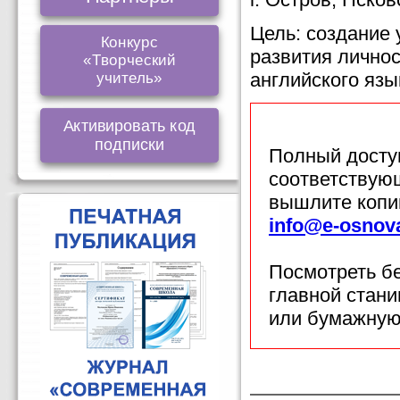
Цель: создание 
Конкурс
развития личнос
«Творческий
английского язы
учитель»
Активировать код
подписки
Полный доступ
соответствующ
вышлите копи
info@e-osnov
Посмотреть б
главной стан
или бумажную