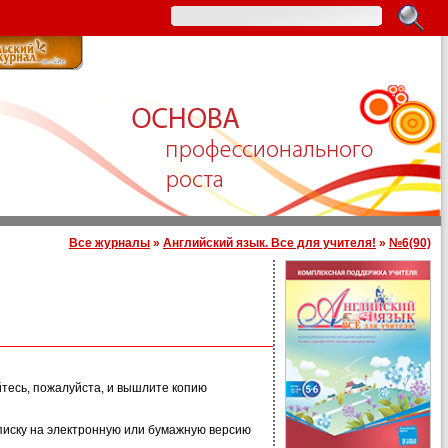
Все журналы
»
Английский язык. Все для учителя!
»
№6(90)
йтесь, пожалуйста, и вышлите копию
иску на электронную или бумажную версию