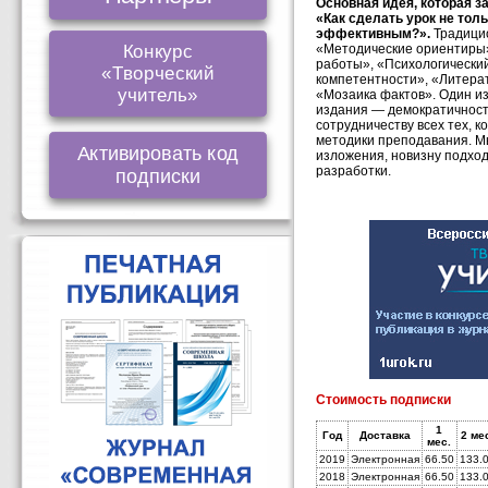
Основная идея, которая з
«Как сделать урок не толь
эффективным?».
Традици
Конкурс
«Методические ориентиры»
работы», «Психологический
«Творческий
компетентности», «Литерат
учитель»
«Мозаика фактов». Один и
издания — демократичност
сотрудничеству всех тех, 
методики преподавания. М
Активировать код
изложения, новизну подход
разработки.
подписки
Стоимость подписки
1
Год
Доставка
2 ме
мес.
2019
Электронная
66.50
133.
2018
Электронная
66.50
133.