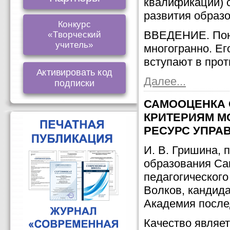
квалификации) 
развития образ
Конкурс
ВВЕДЕНИЕ. Поня
«Творческий
учитель»
многогранно. Ег
вступают в прот
Активировать код
Далее...
подписки
САМООЦЕНКА 
КРИТЕРИЯМ М
РЕСУРС УПРА
И. В. Гришина, 
образования Са
педагогического
Волков, кандида
Академия после
Качество являе