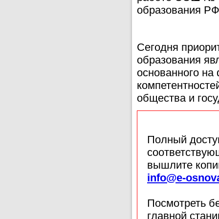
образования Р
Сегодня приорит
образования явл
основанного на 
компетентносте
общества и госу
Полный доступ
соответствующ
вышлите копи
info@e-osnov
Посмотреть б
главной стан