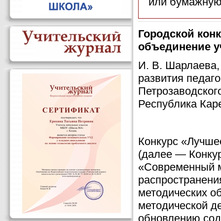
или бумажную
Городской кон
объединение у
И. В. Шарлаева
развития педаг
Петрозаводского
Республика Кар
Конкурс «Лучше
(далее — Конкур
«Современный м
распространени
методических о
методической д
обновлению сод