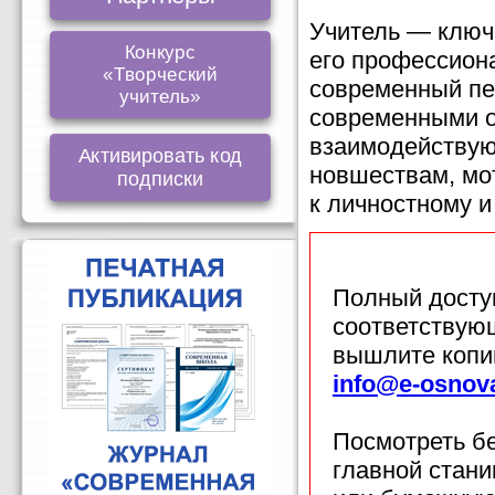
Учитель — ключ
Конкурс
его профессиона
«Творческий
современный пе
учитель»
современными о
взаимодействую
Активировать код
новшествам, мо
подписки
к личностному 
Полный доступ
соответствующ
вышлите копи
info@e-osnov
Посмотреть б
главной стан