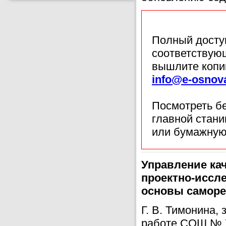
Полный доступ
соответствующ
вышлите копи
info@e-osnov
Посмотреть б
главной стан
или бумажную
Управление ка
проектно-иссл
основы самор
Г. В. Тимонина,
работе СОШ № 7