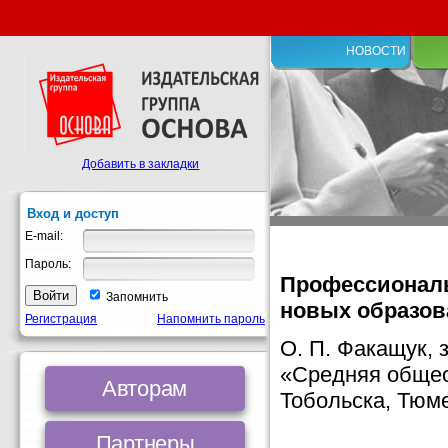
НОВОСТИ
Добавить в закладки
Вход и доступ
E-mail:
Пароль:
Профессиональ
Запомнить
новых образов
Регистрация
Напомнить пароль
О. П. Факащук,
«Средняя общео
Авторам
Тобольска, Тюме
Партнеры