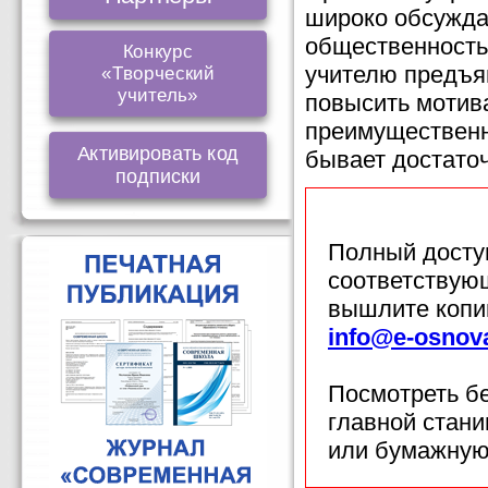
широко обсужда
общественность
Конкурс
учителю предъяв
«Творческий
учитель»
повысить мотив
преимущественн
Активировать код
бывает достато
подписки
Полный доступ
соответствующ
вышлите копи
info@e-osnov
Посмотреть б
главной стан
или бумажную