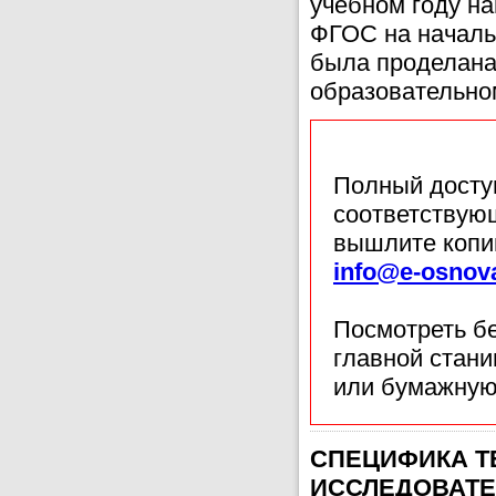
учебном году н
ФГОС на началь
была проделана
образовательном
Полный доступ
соответствующ
вышлите копи
info@e-osnov
Посмотреть б
главной стан
или бумажную
СПЕЦИФИКА Т
ИССЛЕДОВАТЕ