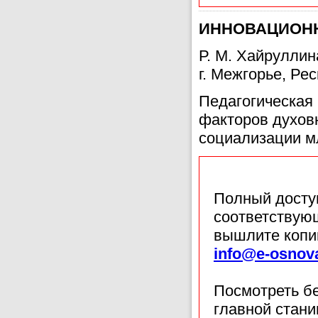
ИННОВАЦИОНН
Р. М. Хайрулли
г. Межгорье, Ре
Педагогическая
факторов духовн
социализации м
Полный доступ
соответствующ
вышлите копи
info@e-osnov
Посмотреть б
главной стан