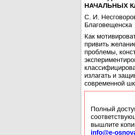
НАЧАЛЬНЫХ К
С. И. Несговоро
Благовещенска
Как мотивироват
привить желание
проблемы, конст
экспериментиро
классифицирова
излагать и защи
современной шк
Полный доступ
соответствующ
вышлите копи
info@e-osnov