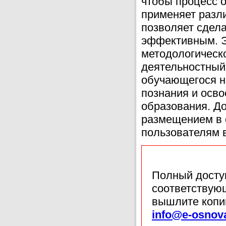
чтобы процесс 
применяет разл
позволяет сдел
эффективным. Э
методологическо
деятельностный 
обучающегося н
познания и осво
образования. Д
размещением в 
пользователям 
Полный доступ
соответствующ
вышлите копи
info@e-osnov