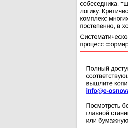
собеседника, т
логику. Критиче
комплекс многи
постепенно, в х
Систематическо
процесс формир
Полный доступ
соответствующ
вышлите копи
info@e-osnov
Посмотреть б
главной стан
или бумажную