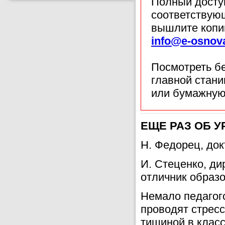
Полный доступ
соответствующ
вышлите копи
info@e-osnov
Посмотреть б
главной стан
или бумажную
ЕЩЕ РАЗ ОБ У
Н. Федорец, до
И. Стеценко, д
отличник образ
Немало педагог
проводят стрес
тишиной в класс