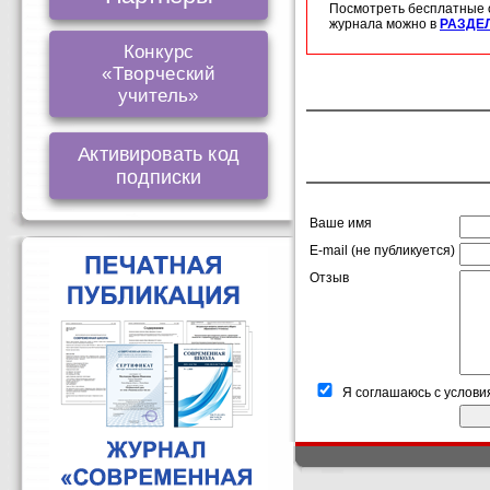
Посмотреть бесплатные 
журнала можно в
РАЗДЕ
Конкурс
«Творческий
учитель»
Активировать код
подписки
Ваше имя
E-mail (не публикуется)
Отзыв
Я соглашаюсь с услови