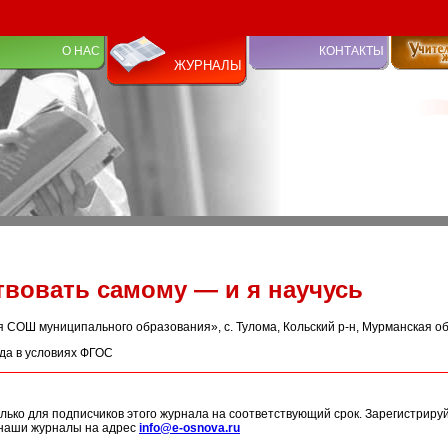
О НАС
КОНТАКТЫ
ЖУРНАЛЫ
твовать самому — и я научусь
я СОШ муниципального образования», с. Тулома, Кольский р-н, Мурманская об
да в условиях ФГОС
лько для подписчиков этого журнала на соответствующий срок. Зарегистриру
 наши журналы на адрес
info@e-osnova.ru