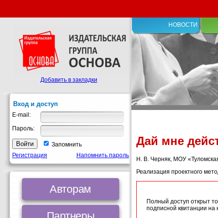
НОВОСТИ
Добавить в закладки
Вход и доступ
E-mail:
Пароль:
Дай мне дейс
Запомнить
Регистрация
Напомнить пароль
Н. В. Черняк, МОУ «Туломска
Реализация проектного мето
Авторам
Полный доступ открыт то
подписной квитанции на
Партнеры