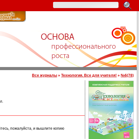
Все журналы
»
Технология. Все для учителя!
»
№6(78)
л.
йтесь, пожалуйста, и вышлите копию