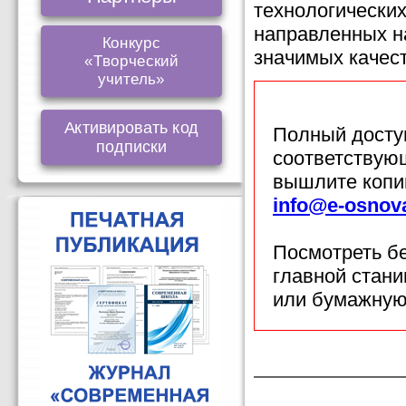
технологических
направленных н
Конкурс
значимых качест
«Творческий
учитель»
Активировать код
Полный доступ
подписки
соответствующ
вышлите копи
info@e-osnov
Посмотреть б
главной стан
или бумажную