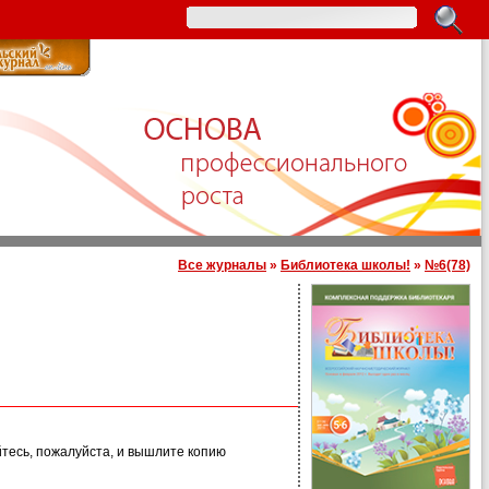
Все журналы
»
Библиотека школы!
»
№6(78)
йтесь, пожалуйста, и вышлите копию