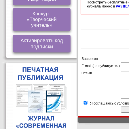
Посмотреть бесплатные 
журнала можно в
РАЗДЕ
Конкурс
«Творческий
учитель»
Активировать код
подписки
Ваше имя
E-mail (не публикуется)
Отзыв
Я соглашаюсь с услови