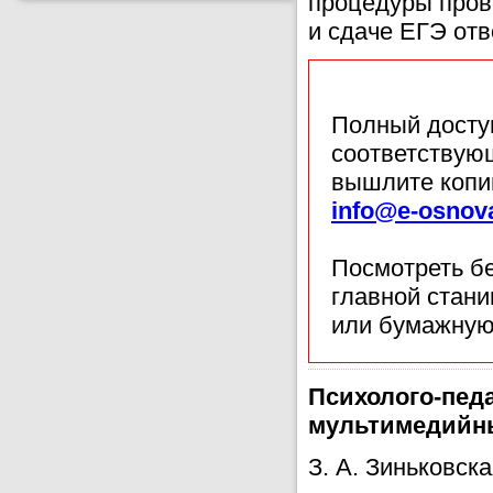
процедуры пров
и сдаче ЕГЭ отв
Полный доступ
соответствующ
вышлите копи
info@e-osnov
Посмотреть б
главной стан
или бумажную
Психолого-пед
мультимедийны
З. А. Зиньковск