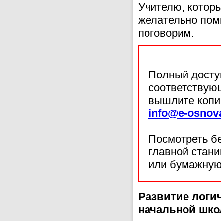
Учителю, котор
желательно помн
поговорим.
Полный доступ
соответствующ
вышлите копи
info@e-osnov
Посмотреть б
главной стан
или бумажную
Развитие логи
начальной шко