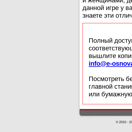
и женщинами, д
данной игре у в
знаете эти отли
Полный доступ
соответствующ
вышлите копи
info@e-osnov
Посмотреть б
главной стан
или бумажную
© 2010 - 