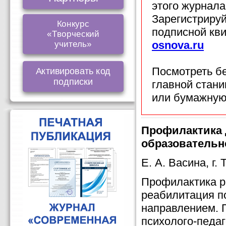
этого журнала
Зарегистрируй
Конкурс
подписной кв
«Творческий
osnova.ru
учитель»
Посмотреть б
Активировать код
подписки
главной стан
или бумажную
Профилактика 
образовательн
Е. А. Васина, г.
Профилактика р
реабилитация по
направлением. 
психолого-педаг