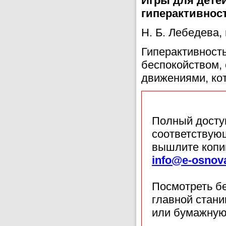
Игры для дете
гиперактивнос
Н. Б. Лебедева, 
Гиперактивность
беспокойством,
движениями, кот
Полный доступ
соответствующ
вышлите копи
info@e-osnov
Посмотреть б
главной стан
или бумажную