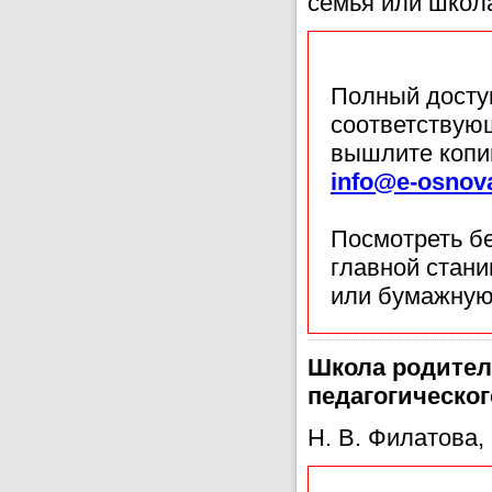
семья или школ
Полный доступ
соответствующ
вышлите копи
info@e-osnov
Посмотреть б
главной стан
или бумажную
Школа родитель
педагогическог
Н. В. Филатова,