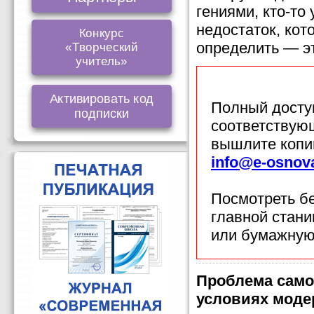
гениями, кто-то
недостаток, кот
Конкурс
определить — э
«Творческий
учитель»
Активировать код
Полный доступ
подписки
соответствующ
вышлите копи
info@e-osnov
Посмотреть б
главной стан
или бумажную
Проблема само
условиях моде