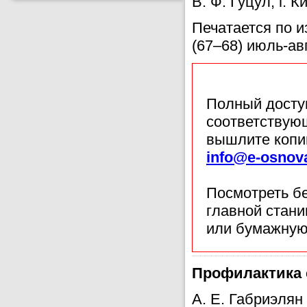
В. Ф. Гуцул, г. 
Печатается по 
(67–68) июль-авг
Полный доступ
соответствующ
вышлите копи
info@e-osnov
Посмотреть б
главной стан
или бумажную
Профилактика 
А. Е. Габриэлян