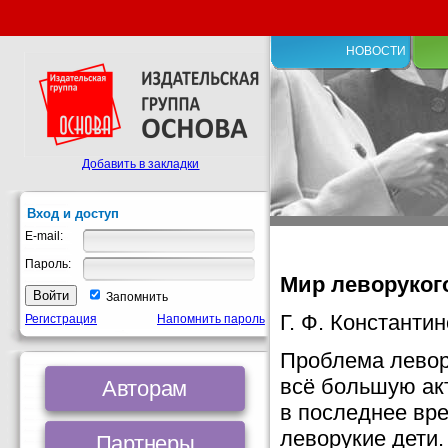
НОВОСТИ
Добавить в закладки
Вход и доступ
E-mail:
Пароль:
Мир леворуког
Запомнить
Г. Ф. Константи
Регистрация
Напомнить пароль
Проблема левор
всё большую акт
Авторам
в последнее вр
леворукие дети.
Партнеры