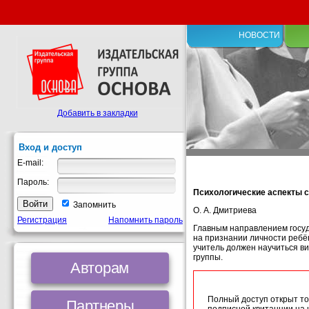
НОВОСТИ
Добавить в закладки
Вход и доступ
E-mail:
Пароль:
Психологические аспекты с
Запомнить
О. А. Дмитриева
Регистрация
Напомнить пароль
Главным направлением госуд
на признании личности ребё
учитель должен научиться в
группы.
Авторам
Полный доступ открыт то
Партнеры