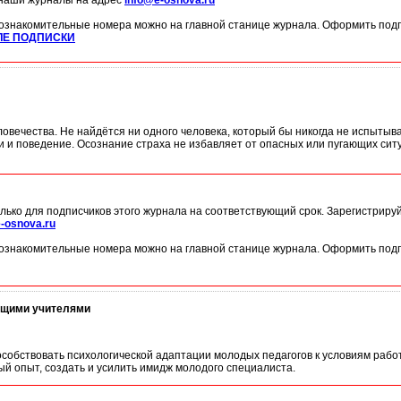
 наши журналы на адрес
info@e-osnova.ru
ознакомительные номера можно на главной станице журнала. Оформить подп
ЛЕ ПОДПИСКИ
ловечества. Не найдётся ни одного человека, который бы никогда не испыты
 и поведение. Осознание страха не избавляет от опасных или пугающих сит
лько для подписчиков этого журнала на соответствующий срок. Зарегистриру
-osnova.ru
ознакомительные номера можно на главной станице журнала. Оформить подп
ющими учителями
особствовать психологической адаптации молодых педагогов к условиям рабо
ый опыт, создать и усилить имидж молодого специалиста.