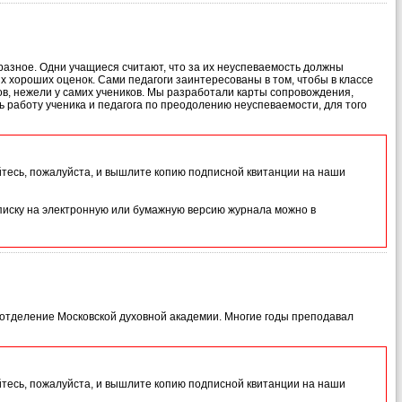
разное. Одни учащиеся считают, что за их неуспеваемость должны
х хороших оценок. Сами педагоги заинтересованы в том, чтобы в классе
ов, нежели у самих учеников. Мы разработали карты сопровождения,
ь работу ученика и педагога по преодолению неуспеваемости, для того
йтесь, пожалуйста, и вышлите копию подписной квитанции на наши
иску на электронную или бумажную версию журнала можно в
ое отделение Московской духовной академии. Многие годы преподавал
йтесь, пожалуйста, и вышлите копию подписной квитанции на наши