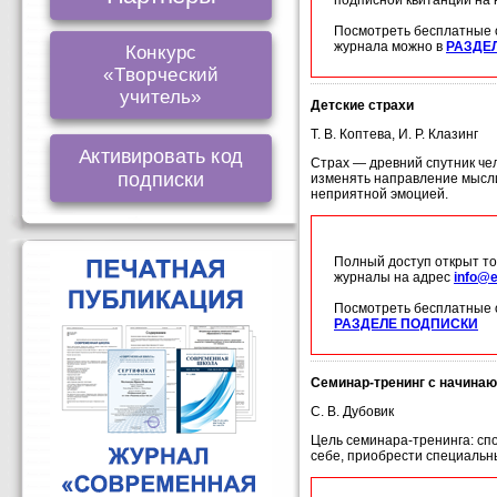
подписной квитанции на
Посмотреть бесплатные 
журнала можно в
РАЗДЕ
Конкурс
«Творческий
учитель»
Детские страхи
Т. В. Коптева, И. Р. Клазинг
Активировать код
Страх — древний спутник че
подписки
изменять направление мысли
неприятной эмоцией.
Полный доступ открыт то
журналы на адрес
info@e
Посмотреть бесплатные 
РАЗДЕЛЕ ПОДПИСКИ
Семинар-тренинг с начина
С. В. Дубовик
Цель семинара-тренинга: сп
себе, приобрести специальн