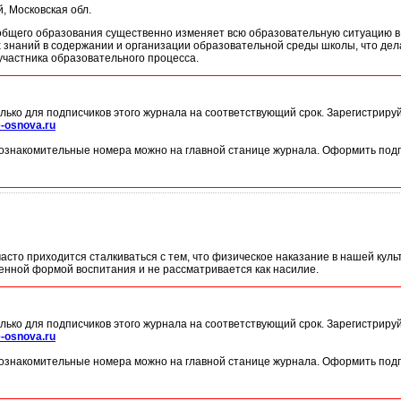
ий, Московская обл.
общего образования существенно изменяет всю образовательную ситуацию в
 знаний в содержании и организации образовательной среды школы, что дел
участника образовательного процесса.
лько для подписчиков этого журнала на соответствующий срок. Зарегистриру
-osnova.ru
ознакомительные номера можно на главной станице журнала. Оформить подп
асто приходится сталкиваться с тем, что физическое наказание в нашей куль
енной формой воспитания и не рассматривается как насилие.
лько для подписчиков этого журнала на соответствующий срок. Зарегистриру
-osnova.ru
ознакомительные номера можно на главной станице журнала. Оформить подп