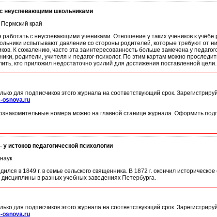
а с неуспевающими школьниками
й, Пермский край
 работать с неуспевающими учениками. Отношение у таких учеников к учёбе 
кольники испытывают давление со стороны родителей, которые требуют от ни
ков. К сожалению, часто эта заинтересованность больше замечена у педагог
ики, родители, учителя и педагог-психолог. По этим картам можно проследит
ить, кто приложил недостаточно усилий для достижения поставленной цели.
лько для подписчиков этого журнала на соответствующий срок. Зарегистриру
-osnova.ru
ознакомительные номера можно на главной станице журнала. Оформить подп
 у истоков педагогической психологии
 наук
ился в 1849 г. в семье сельского священника. В 1872 г. окончил историческ
е дисциплины в разных учебных заведениях Петербурга.
лько для подписчиков этого журнала на соответствующий срок. Зарегистриру
-osnova.ru