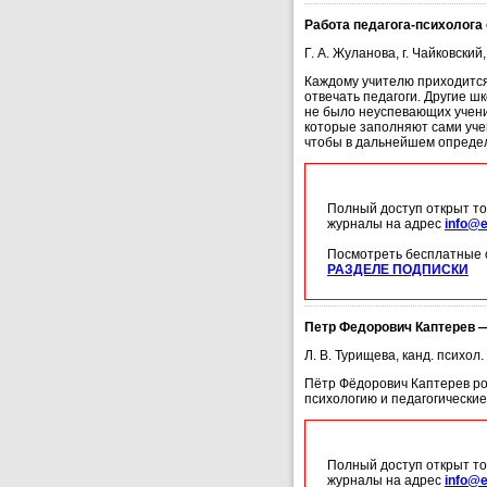
Работа педагога-психолог
Г. А. Жуланова, г. Чайковски
Каждому учителю приходится
отвечать педагоги. Другие ш
не было неуспевающих учени
которые заполняют сами учен
чтобы в дальнейшем определ
Полный доступ открыт то
журналы на адрес
info@e
Посмотреть бесплатные 
РАЗДЕЛЕ ПОДПИСКИ
Петр Федорович Каптерев —
Л. В. Турищева, канд. психол.
Пётр Фёдорович Каптерев род
психологию и педагогически
Полный доступ открыт то
журналы на адрес
info@e