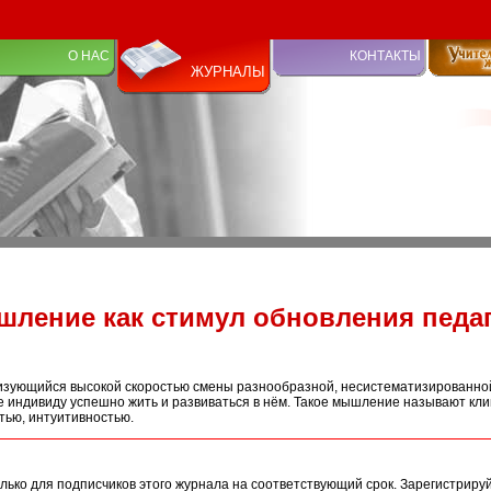
О НАС
КОНТАКТЫ
ЖУРНАЛЫ
ление как стимул обновления педаг
изующийся высокой скоростью смены разнообразной, несистематизированн
индивиду успешно жить и развиваться в нём. Такое мышление называют кли
тью, интуитивностью.
лько для подписчиков этого журнала на соответствующий срок. Зарегистриру