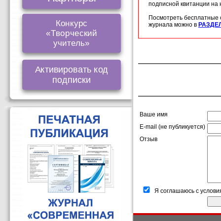
подписной квитанции на
Посмотреть бесплатные 
Конкурс
журнала можно в
РАЗДЕ
«Творческий
учитель»
Активировать код
подписки
Ваше имя
E-mail (не публикуется)
Отзыв
Я соглашаюсь с услови