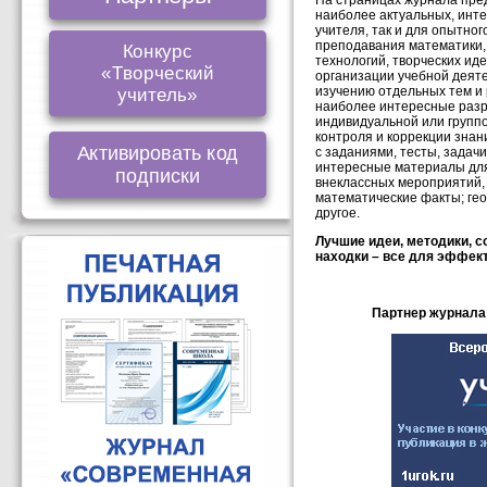
На страницах журнала пре
наиболее актуальных, инт
учителя, так и для опытног
преподавания математики,
Конкурс
технологий, творческих иде
«Творческий
организации учебной деяте
изучению отдельных тем и 
учитель»
наиболее интересные разр
индивидуальной или групп
контроля и коррекции знан
Активировать код
с заданиями, тесты, задачи
интересные материалы для
подписки
внеклассных мероприятий, 
математические факты; гео
другое.
Лучшие идеи, методики, с
находки – все для эффек
Партнер журнала