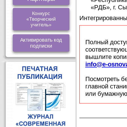
«РДБ», г. С
Конкурс
Интегрированный
«Творческий
учитель»
Активировать код
Полный доступ
подписки
соответствующ
вышлите копи
info@e-osnov
Посмотреть б
главной стан
или бумажную