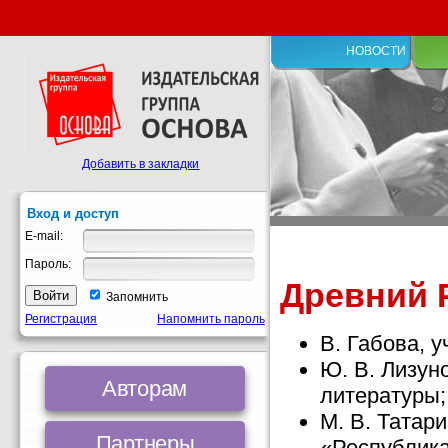
НОВОСТИ
Добавить в закладки
Вход и доступ
E-mail:
Пароль:
Древний Р
Запомнить
Регистрация
Напомнить пароль
В. Габова, у
Ю. В. Лизуно
Авторам
литературы;
М. В. Татар
Партнеры
«Республика