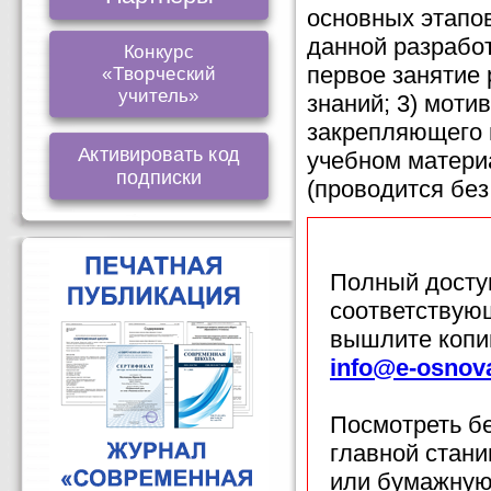
основных этапов
данной разработ
Конкурс
первое занятие 
«Творческий
учитель»
знаний; 3) моти
закрепляющего 
Активировать код
учебном материа
подписки
(проводится без
Полный доступ
соответствующ
вышлите копи
info@e-osnov
Посмотреть б
главной стан
или бумажную