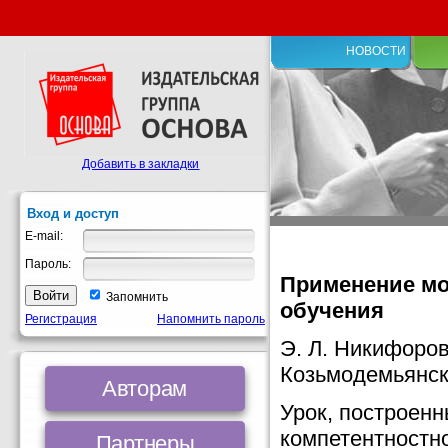
НОВОСТИ
Добавить в закладки
Вход и доступ
E-mail:
Пароль:
Применение мо
Запомнить
обучения
Регистрация
Напомнить пароль
Э. Л. Никифоро
Козьмодемьянск
Авторам
Урок, построенн
компетентностно
Партнеры