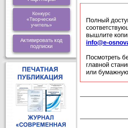
Конкурс
«Творческий
Полный доступ
учитель»
соответствующ
вышлите копи
Активировать код
info@e-osnov
подписки
Посмотреть б
главной стан
или бумажную