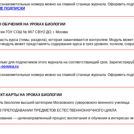
ознакомительные номера можно на главной станице журнала. Оформить подп
ЛЕ ПОДПИСКИ
 ОБУЧЕНИЯ НА УРОКАХ БИОЛОГИИ
огии ГОУ СОШ № 967 СВУО ДО, г. Москва
сть курса (темы, раздела), которая заканчивается контролем. Модуль может
 модуль может представлять содержание курса в трех уровнях: полном, сокр
лько для подписчиков этого журнала на соответствующий срок. Зарегистриру
-osnova.ru
ознакомительные номера можно на главной станице журнала. Оформить подп
КТ-КАРТЫ НА УРОКАХ БИОЛОГИИ
ль биологии высшей категории Московского суворовского военного училища
В ПРЕПОДАВАНИИ ПРЕДМЕТОВ ЕСТЕСТВЕННОНАУЧНОГО ЦИКЛА
зование — целенаправленный процесс воспитания и обучения в интересах че