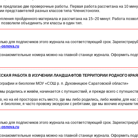
я предлагаю две проверочные работы. Первая работа рассчитана на 10 мину
ии представителей разных классов типа Членистоногих.
пления пройденного материала и рассчитана на 15–20 минут. Работа позволя
 позволили объединить эти классы в один тип.
лько для подписчиков этого журнала на соответствующий срок. Зарегистриру
-osnova.ru
ознакомительные номера можно на главной станице журнала. Оформить подп
СКАЯ РАБОТА В ИЗУЧЕНИИ ЛАНДШАФТОВ ТЕРРИТОРИИ РОДНОГО КРАЯ
географии и биологии МОУ «СОШ р. п. Духовницкое Саратовской области»
 мы родились и живём, начинается с путешествий, и прежде всего с путешест
 но на её просторах есть место, где мы либо родились, либо живём, для на
 и биологии, я часто провожу экскурсии с ребятами, где мы воочию изучаем
лько для подписчиков этого журнала на соответствующий срок. Зарегистриру
-osnova.ru
ознакомительные номера можно на главной станице журнала. Оформить подп