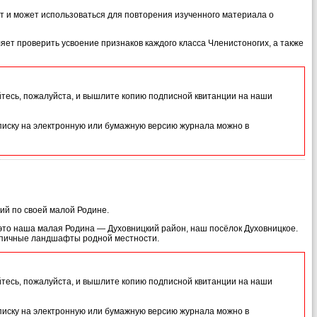
т и может использоваться для повторения изученного материала о
ет проверить усвоение признаков каждого класса Членистоногих, а также
йтесь, пожалуйста, и вышлите копию подписной квитанции на наши
иску на электронную или бумажную версию журнала можно в
вий по своей малой Родине.
с это наша малая Родина — Духовницкий район, наш посёлок Духовницкое.
 типичные ландшафты родной местности.
йтесь, пожалуйста, и вышлите копию подписной квитанции на наши
иску на электронную или бумажную версию журнала можно в