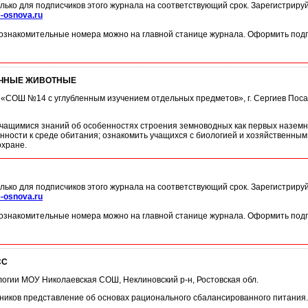
лько для подписчиков этого журнала на соответствующий срок. Зарегистриру
-osnova.ru
ознакомительные номера можно на главной станице журнала. Оформить подп
ЧНЫЕ ЖИВОТНЫЕ
У «СОШ №14 с углубленным изучением отдельных предметов», г. Сергиев Поса
учащимися знаний об особенностях строения земноводных как первых наземны
нности к среде обитания; ознакомить учащихся с биологией и хозяйственны
охране.
лько для подписчиков этого журнала на соответствующий срок. Зарегистриру
-osnova.ru
ознакомительные номера можно на главной станице журнала. Оформить подп
СС
логии МОУ Николаевская СОШ, Неклиновский р-н, Ростовская обл.
ников представление об основах рационального сбалансированного питания.