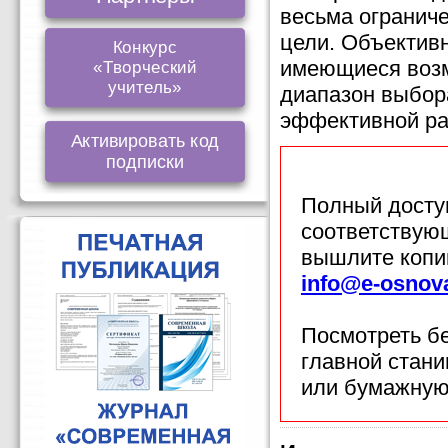
весьма огранич
цели. Объектив
Конкурс
имеющиеся возм
«Творческий
учитель»
диапазон выбор
эффективной ра
Активировать код
подписки
Полный доступ
соответствующ
вышлите копи
info@e-osnov
Посмотреть б
главной стан
или бумажную