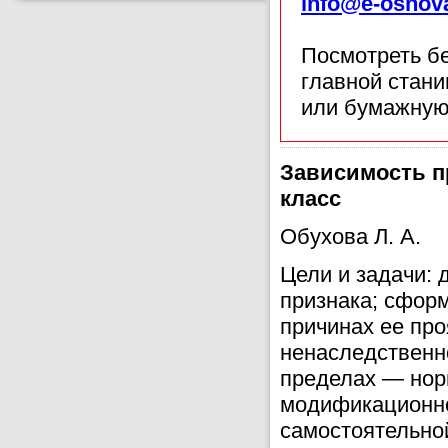
info@e-osnov
Посмотреть б
главной стан
или бумажную
Зависимость п
класс
Обухова Л. А.
Цели и задачи: 
признака; сфор
причинах ее пр
ненаследственн
пределах — нор
модификационно
самостоятельно