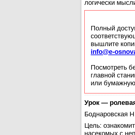
логически мысли
Полный доступ
соответствующ
вышлите копи
info@e-osnov
Посмотреть б
главной стан
или бумажную
Урок — ролевая
Боднаровская Н.
Цель: ознакоми
насекомых с не