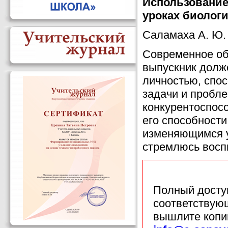
Использование
уроках биолог
Саламаха А. Ю.
Современное об
выпускник долже
личностью, спо
задачи и пробле
конкурентоспосо
его способности
изменяющимся у
стремлюсь восп
Полный доступ
соответствующ
вышлите копи