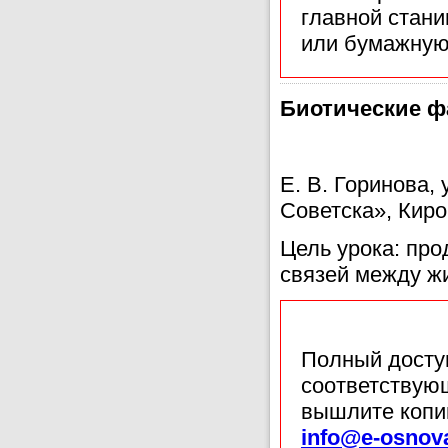
главной стан
или бумажную
Биотические ф
Е. В. Горинова,
Советска», Киро
Цель урока: пр
связей между ж
Полный доступ
соответствующ
вышлите копи
info@e-osnov