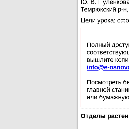
Ю. В. Пуленков
Темрюкский р-н,
Цели урока: сфо
Полный доступ
соответствующ
вышлите копи
info@e-osnov
Посмотреть б
главной стан
или бумажную
Отделы растени