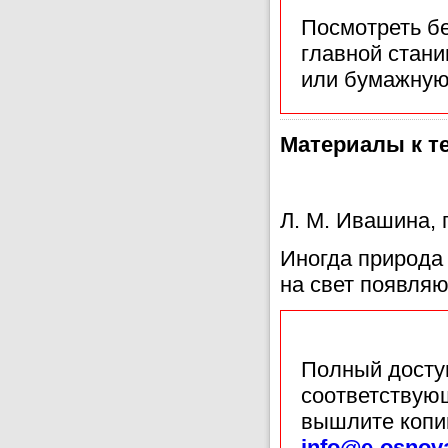
Посмотреть б
главной стан
или бумажную
Материалы к те
Л. М. Ивашина, 
Иногда природа 
на свет появля
Полный доступ
соответствующ
вышлите копи
info@e-osnov