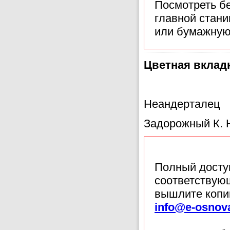
Посмотреть б
главной стан
или бумажную
Цветная вкладк
Неандерталец
Задорожный К. Н
Полный доступ
соответствующ
вышлите копи
info@e-osnov