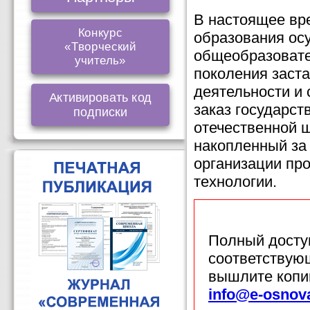
В настоящее вр
Конкурс
образования ос
«Творческий
общеобразовате
учитель»
поколения заста
деятельности и
Активировать код
заказ государст
подписки
отечественной ш
накопленный за 
организации пр
технологии.
Полный доступ
соответствующ
вышлите копи
info@e-osnov