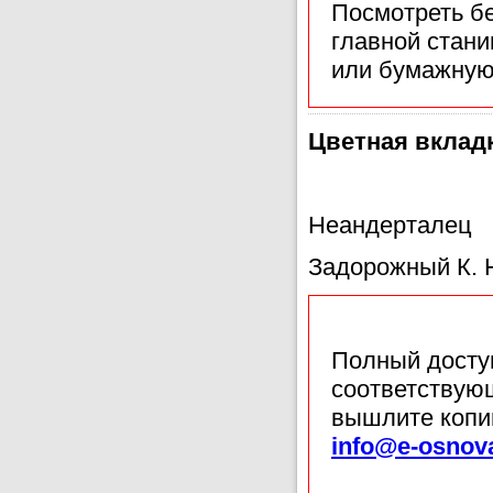
Посмотреть б
главной стан
или бумажную
Цветная вкладк
Неандерталец
Задорожный К. Н
Полный доступ
соответствующ
вышлите копи
info@e-osnov