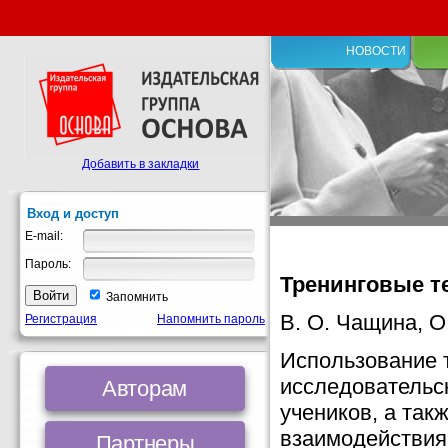
НОВОСТИ
Добавить в закладки
Вход и доступ
E-mail:
Пароль:
Тренинговые те
Запомнить
В. О. Чащина, О
Регистрация
Напомнить пароль
Использование 
исследовательс
Авторам
учеников, а так
взаимодействия
Партнеры