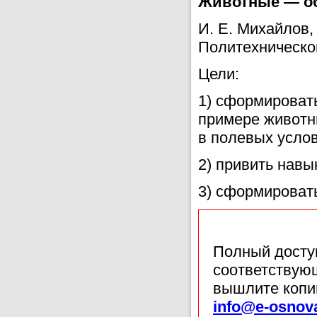
Животные — о
И. Е. Михайлов,
Политехническог
Цели:
1) сформировать
примере животн
в полевых услов
2) привить навы
3) сформировать
Полный доступ
соответствующ
вышлите копи
info@e-osnov