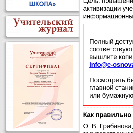
Цель: повышени
активизации уч
информационных
Полный доступ
соответствующ
вышлите копи
info@e-osnov
Посмотреть б
главной стан
или бумажную
Как правильно 
О. В. Грибанова