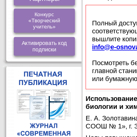
Конкурс
«Творческий
Полный доступ
учитель»
соответствующ
вышлите копи
Активировать код
info@e-osnov
подписки
Посмотреть б
главной стан
или бумажную
Использование
биологии и хи
Е. А. Золотави
СООШ № 1», г. 