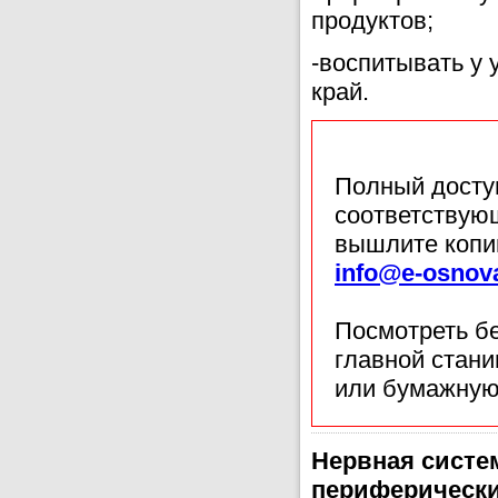
продуктов;
-воспитывать у 
край.
Полный доступ
соответствующ
вышлите копи
info@e-osnov
Посмотреть б
главной стан
или бумажную
Нервная систе
периферически