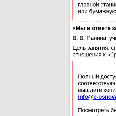
главной стан
или бумажную
«Мы в ответе з
В. В. Панина, у
Цель занятия: с
отношения к «б
Полный доступ
соответствующ
вышлите копи
info@e-osnov
Посмотреть б