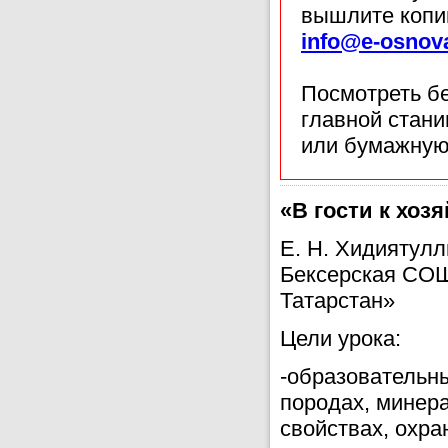
вышлите копи
info@e-osnov
Посмотреть б
главной стан
или бумажную
«В гости к хоз
Е. Н. Хидиятулл
Бексерская СОШ
Татарстан»
Цели урока:
-образовательн
породах, минер
свойствах, охра