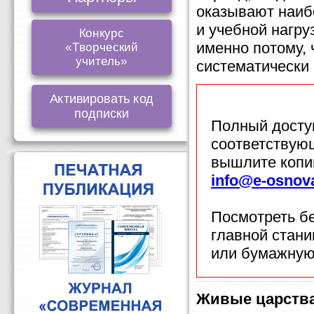
оказывают наиб
и учебной нагру
Конкурс
именно потому, 
«Творческий
учитель»
систематически 
Активировать код
подписки
Полный доступ
соответствующ
вышлите копи
info@e-osnov
Посмотреть б
главной стан
или бумажную
Живые царства