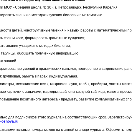
гии МОУ «Средняя школа № 36», г. Петрозаводск, Республика Карелия
зировать знания о методах изучения биологии в математике.
обности детей, конструктивные умения и навыки работы с математическими п
ть свои мысли, формировать грамотные суждения;
ать знания учащихся о методах биологии;
ь таблицы, обобщать полученную информацию.
ка знаний.
ормирование умений и практических навыков, повторение и закрепление ран
 групповая, работа в парах, индивидуальная.
ометры, механические весы, микроскоп, лупа, колбы, пробирки, макеты животн
вые карточки с задачами, маркеры, шаблоны сводной таблицы, макеты пресм
повышение позитивного интереса к предмету, развитие коммуникативных спо
лько для подписчиков этого журнала на соответствующий срок. Зарегистриру
-osnova.ru
ознакомительные номера можно на главной станице журнала. Оформить подп