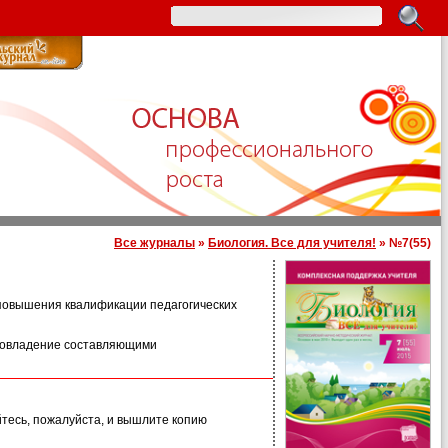
Все журналы
»
Биология. Все для учителя!
» №7(55)
а повышения квалификации педагогических
 овладение составляющими
йтесь, пожалуйста, и вышлите копию