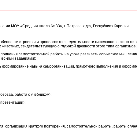
иологии МОУ «Средняя школа № 33», г. Петрозаводск, Республика Карелия
собенности строения и процессов жизнедеятельности кишечнополостных живо
 животных, свидетельствующую о глубокой древности этого типа организмов;
ыполнения самостоятельной работы на уроке развивать логическое мышлени
ческими заданиями);
ь формирование навыка самоорганизации, грамотного выполнения и оформле
.
беседа, работа с учебником);
 презентации);
я: организация краткого повторения, самостоятельной работы, работы с уче