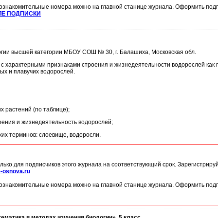
ознакомительные номера можно на главной станице журнала. Оформить подп
ЛЕ ПОДПИСКИ
логии высшей категории МБОУ СОШ № 30, г. Балашиха, Московская обл.
 с характерными признаками строения и жизнедеятельности водорослей как 
ых и плавучих водорослей.
х растений (по таблице);
оения и жизнедеятельность водорослей;
ких терминов: слоевище, водоросли.
лько для подписчиков этого журнала на соответствующий срок. Зарегистриру
-osnova.ru
ознакомительные номера можно на главной станице журнала. Оформить подп
ематика в методах изучения биологии». 5 класс