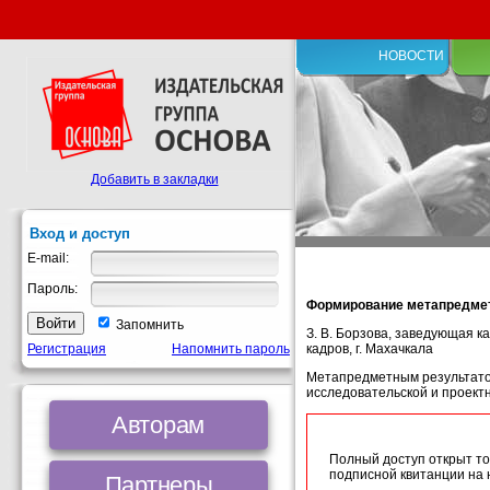
НОВОСТИ
Добавить в закладки
Вход и доступ
E-mail:
Пароль:
Формирование метапредмет
Запомнить
З. В. Борзова, заведующая 
Регистрация
Напомнить пароль
кадров, г. Махачкала
Метапредметным результато
исследовательской и проектн
Авторам
Полный доступ открыт то
подписной квитанции на
Партнеры