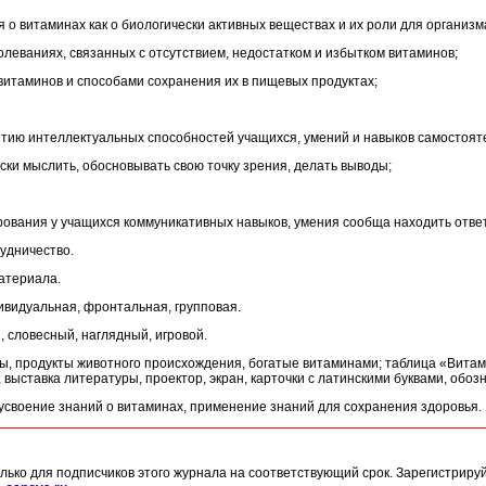
я о витаминах как о биологически активных веществах и их роли для организм
леваниях, связанных с отсутствием, недостатком и избытком витаминов;
витаминов и способами сохранения их в пищевых продуктах;
итию интеллектуальных способностей учащихся, умений и навыков самостоят
ски мыслить, обосновывать свою точку зрения, делать выводы;
рования у учащихся коммуникативных навыков, умения сообща находить ответ
рудничество.
материала.
ивидуальная, фронтальная, групповая.
 словесный, наглядный, игровой.
ы, продукты животного происхождения, богатые витаминами; таблица «Вита
выставка литературы, проектор, экран, карточки с латинскими буквами, обо
усвоение знаний о витаминах, применение знаний для сохранения здоровья.
лько для подписчиков этого журнала на соответствующий срок. Зарегистриру