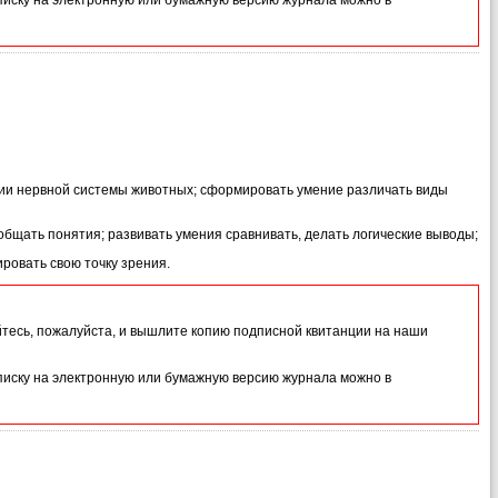
иску на электронную или бумажную версию журнала можно в
ии нервной системы животных; сформировать умение различать виды
бщать понятия; развивать умения сравнивать, делать логические выводы;
ровать свою точку зрения.
йтесь, пожалуйста, и вышлите копию подписной квитанции на наши
иску на электронную или бумажную версию журнала можно в