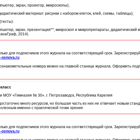
пьютер, экран, проектор, микроскопы);
дидактический материал: рисунки с набором клеток, клей, схемы, таблицы);
(тесты).
ьютер, экран, презентация**; микроскоп и микропрепараты; дидактический мат
танаГраф, 2014).
лько для подписчиков этого журнала на соответствующий срок. Зарегистриру
-osnova.ru
ознакомительные номера можно на главной станице журнала. Оформить подп
 класс
гии МОУ «Гимназия № 30», г. Петрозаводск, Республика Карелия
остаточно много ресурсов, но большая часть из них не отвечает новым станд
олезным именно с практической точки зрения.
лько для подписчиков этого журнала на соответствующий срок. Зарегистриру
-osnova.ru