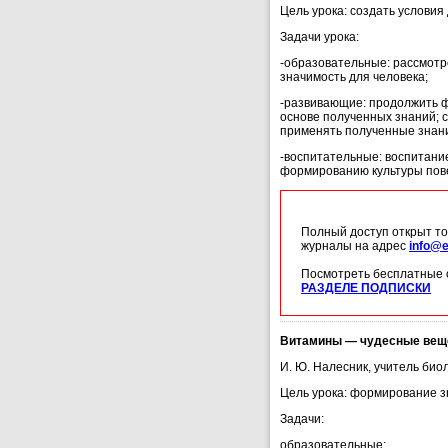
Цель урока: создать услови
Задачи урока:
-образовательные: рассмотр
значимость для человека;
-развивающие: продолжить ф
основе полученных знаний; 
применять полученные знания
-воспитательные: воспитание
формированию культуры пове
Полный доступ открыт то
журналы на адрес
info@e
Посмотреть бесплатные 
РАЗДЕЛЕ ПОДПИСКИ
Витамины — чудесные веще
И. Ю. Налесник, учитель био
Цель урока: формирование зн
Задачи:
образовательные: