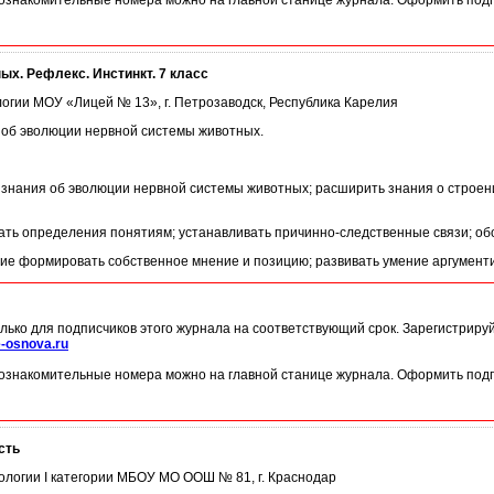
ознакомительные номера можно на главной станице журнала. Оформить подп
ых. Рефлекс. Инстинкт. 7 класс
ологии МОУ «Лицей № 13», г. Петрозаводск, Республика Карелия
об эволюции нервной системы животных.
знания об эволюции нервной системы животных; расширить знания о строен
ать определения понятиям; устанавливать причинно-следственные связи; обо
ние формировать собственное мнение и позицию; развивать умение аргументи
лько для подписчиков этого журнала на соответствующий срок. Зарегистриру
-osnova.ru
ознакомительные номера можно на главной станице журнала. Оформить подп
сть
иологии I категории МБОУ МО ООШ № 81, г. Краснодар