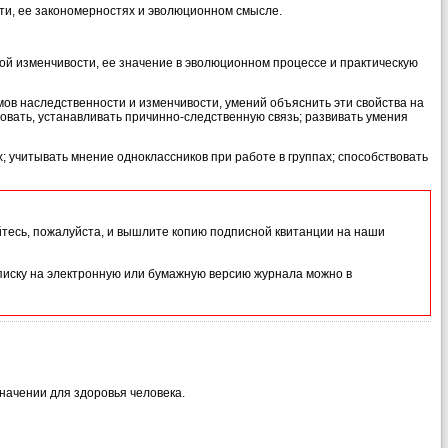
ти, ее закономерностях и эволюционном смысле.
й изменчивости, ее значение в эволюционном процессе и практическую
в наследственности и изменчивости, умений объяснить эти свойства на
вать, устанавливать причинно-следственную связь; развивать умения
 учитывать мнение одноклассников при работе в группах; способствовать
йтесь, пожалуйста, и вышлите копию подписной квитанции на наши
иску на электронную или бумажную версию журнала можно в
начении для здоровья человека.