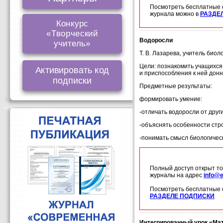
Посмотреть бесплатные 
журнала можно в
РАЗДЕ
Конкурс
«Творческий
Водоросли
учитель»
Т. В. Лазарева, учитель био
Цели: познакомить учащихся
Активировать код
и приспособления к ней донн
подписки
Предметные результаты:
формировать умение:
-отличать водоросли от други
-объяснять особенности стр
-понимать смысл биологичес
Полный доступ открыт то
журналы на адрес
info@e
Посмотреть бесплатные 
РАЗДЕЛЕ ПОДПИСКИ
Интегрированный урок «Мат