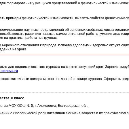
я для формирования у учащихся представлений о фенотипической изменчивос
еть примеры фенотипической изменчивости, выявить свойства фенотипическо
ормирование научных представлений об основных свойствах живых организмо
способствовать развитию навыков самостоятельной работы, умения анализиро
 на практике, работать в группах;
 бережного отношения к природе, к своему здоровью и здоровью окружающих;
дения на уроке.
лько для подписчиков этого журнала на соответствующий срок. Зарегистриру
-osnova.ru
ознакомительные номера можно на главной станице журнала. Оформить подп
ства. 8 класс
логии МОУ ООШ № 5, г. Алексеевка, Белгородская обл.
аний о биологической роли витаминов в обмене веществ и их практическом з