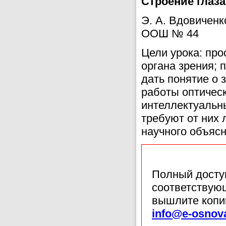
Строение глаза
Э. А. Вдовиченк
ООШ № 44
Цели урока: про
органа зрения; 
дать понятие о 
работы оптическ
интеллектуальны
требуют от них
научного объяс
Полный доступ
соответствующ
вышлите копи
info@e-osnov