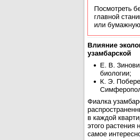
Посмотреть б
главной стан
или бумажную
Влияние эколо
узамбарской
Е. В. Зинови
биологии;
К. Э. Побер
Симферопол
Фиалка узамбар
распространенны
в каждой кварти
этого растения 
самое интересно