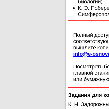
биологии;
К. Э. Побер
Симферопол
Полный доступ
соответствующ
вышлите копи
info@e-osnov
Посмотреть б
главной стан
или бумажную
Задания для ко
К. Н. Задорожны