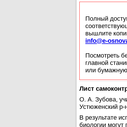
Полный доступ
соответствующ
вышлите копи
info@e-osnov
Посмотреть б
главной стан
или бумажную
Лист самоконтр
О. А. Зубова, у
Устюженский р-н
В результате ис
биологии могут 