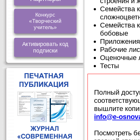
строения и 
Семейства к
Конкурс
сложноцвет
«Творческий
Семейства к
учитель»
бобовые
Приложения
Активировать код
Рабочие ли
подписки
Оценочные 
Тесты
Полный доступ
соответствующ
вышлите копи
info@e-osnov
Посмотреть б