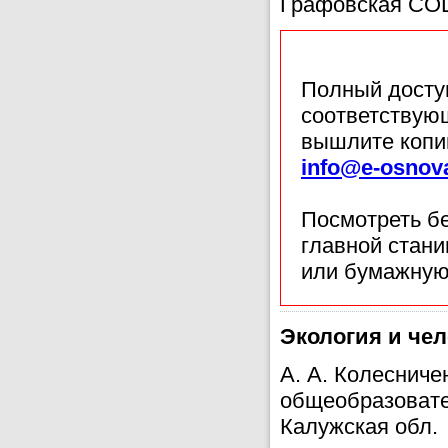
Графовская СОШ
Полный доступ
соответствующ
вышлите копи
info@e-osnov
Посмотреть б
главной стан
или бумажную
Экология и че
А. А. Колеснич
общеобразовате
Калужская обл.