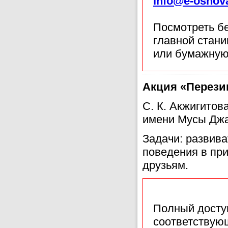
info@e-osnov
Посмотреть б
главной стан
или бумажную
Акция «Перези
С. К. Акжигитов
имени Мусы Джа
Задачи: развива
поведения в пр
друзьям.
Полный доступ
соответствующ