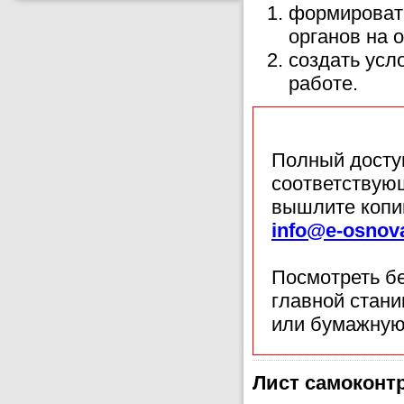
формировать
органов на 
создать усл
работе.
Полный доступ
соответствующ
вышлите копи
info@e-osnov
Посмотреть б
главной стан
или бумажную
Лист самоконтр