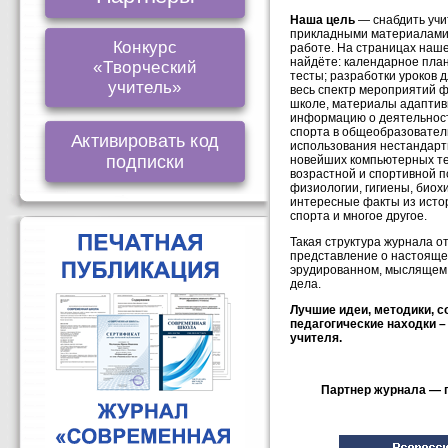
Наша цель
— снабдить учи
прикладными материалами
Конкурс
работе. На страницах наш
найдёте: календарное пла
«Творческий
тесты; разработки уроков 
учитель»
весь спектр мероприятий 
школе, материалы адаптив
информацию о деятельност
спорта в общеобразовател
Активировать код
использования нестандарт
подписки
новейших компьютерных те
возрастной и спортивной пс
физиологии, гигиены, биох
интересные факты из исто
спорта и многое другое.
Такая структура журнала 
представление о настояще
эрудированном, мыслящем 
дела.
Лучшие идеи, методики, 
педагогические находки 
учителя.
Партнер журнала
—