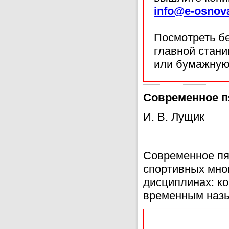
info@e-osnov
Посмотреть б
главной стан
или бумажную
Современное п
И. В. Лущик
Современное пят
спортивных мног
дисциплинах: ко
временным назыв