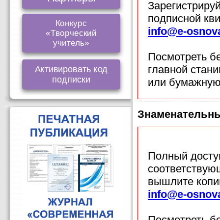
Зарегистрируй
подписной кв
Конкурс
info@e-osnov
«Творческий
учитель»
Посмотреть б
главной стан
Активировать код
подписки
или бумажную
Знаменательн
Полный доступ
соответствующ
вышлите копи
info@e-osnov
Посмотреть б