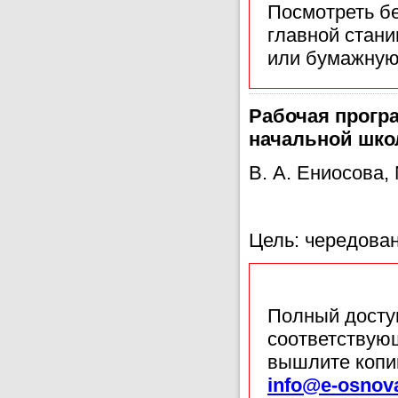
Посмотреть б
главной стан
или бумажную
Рабочая прогр
начальной шко
В. А. Ениосова
Цель: чередован
Полный доступ
соответствующ
вышлите копи
info@e-osnov