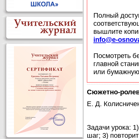
Полный доступ
соответствующ
вышлите копи
info@e-osnov
Посмотреть б
главной стан
или бумажную
Сюжетно-ролево
Е. Д. Колисниче
Задачи урока: 1
шаг; 3) повтори