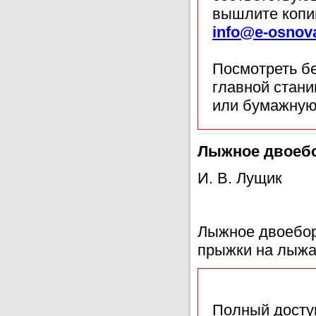
вышлите копи
info@e-osnov
Посмотреть б
главной стан
или бумажную
Лыжное двоеб
И. В. Лущик
Лыжное двоебор
прыжки на лыжа
Полный доступ