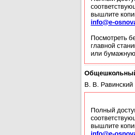
соответствующ
вышлите копи
info@e-osnov
Посмотреть б
главной стан
или бумажную
Общешкольный
В. В. Равинский
Полный доступ
соответствующ
вышлите копи
info@e-osnov