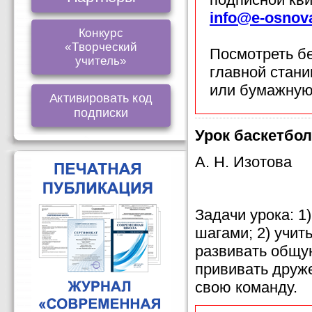
info@e-osnov
Конкурс
«Творческий
Посмотреть б
учитель»
главной стан
или бумажную
Активировать код
подписки
Урок баскетбол
А. Н. Изотова
Задачи урока: 1
шагами; 2) учит
развивать общу
прививать друж
свою команду.