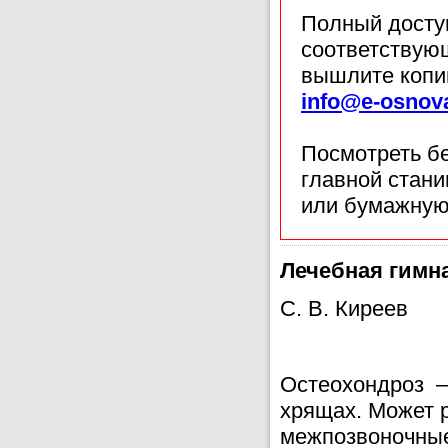
Полный доступ
соответствующ
вышлите копи
info@e-osnov
Посмотреть б
главной стан
или бумажную
Лечебная гимна
С. В. Киреев
Остеохондроз —
хрящах. Может 
межпозвоноч­ны