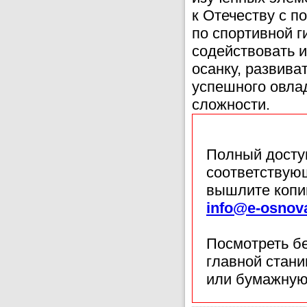
к Отечеству c 
по спортивной г
содействовать 
осанку, развива
успешного овла
сложности.
Полный доступ
соответствующ
вышлите копи
info@e-osnov
Посмотреть б
главной стан
или бумажную