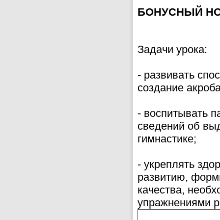
БОНУСНЫЙ НОМЕ
Задачи урока:
- развивать спо
создание акроб
- воспитывать п
сведений об вы
гимнастике;
- укреплять здо
развитию, форм
качества, необ
упражнениями р