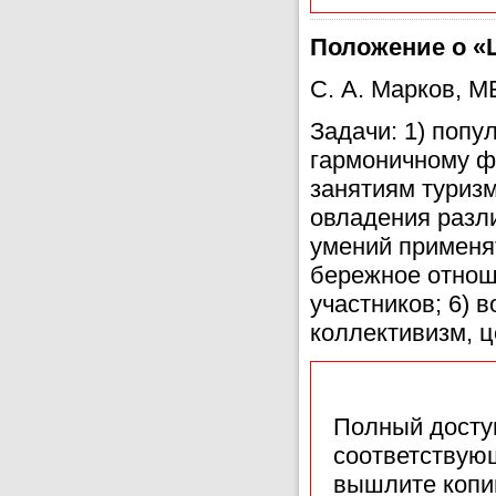
Положение о «
С. А. Марков, 
Задачи: 1) попу
гармоничному фи
занятиям туризм
овладения разл
умений применят
бережное отнош
участников; 6) 
коллективизм, ц
Полный доступ
соответствующ
вышлите копи