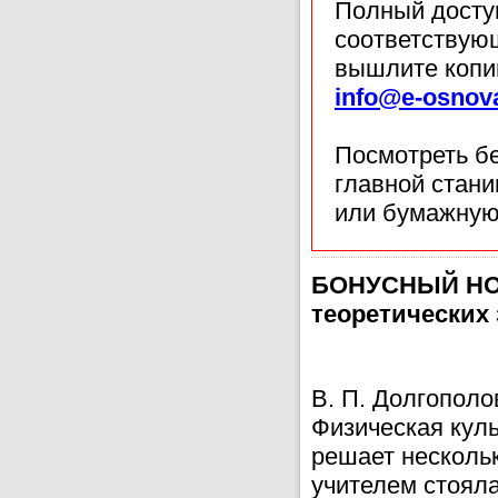
Полный доступ
соответствующ
вышлите копи
info@e-osnov
Посмотреть б
главной стан
или бумажную
БОНУСНЫЙ НОМ
теоретических
В. П. Долгополо
Физическая кул
решает нескольк
учителем стояла