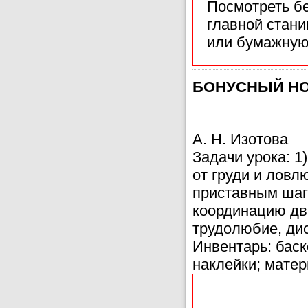
Посмотреть б
главной стан
или бумажную
БОНУСНЫЙ НОМЕ
А. Н. Изотова
Задачи урока: 1
от груди и ловл
приставным шаго
координацию дви
трудолюбие, ди
Инвентарь: баск
наклейки; матер