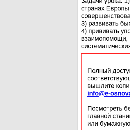
Задачи урока: 1
странах Европы,
совершенствоват
3) развивать бы
4) прививать уп
взаимопомощи, 
систематических
Полный доступ
соответствующ
вышлите копи
info@e-osnov
Посмотреть б
главной стан
или бумажную