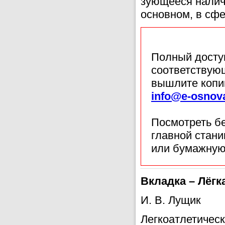
зующееся налич
ос­новном, в сф
Полный доступ
соответствующ
вышлите копи
info@e-osnov
Посмотреть б
главной стан
или бумажную
Вкладка – Лёгк
И. В. Лущик
Легкоатлетическ