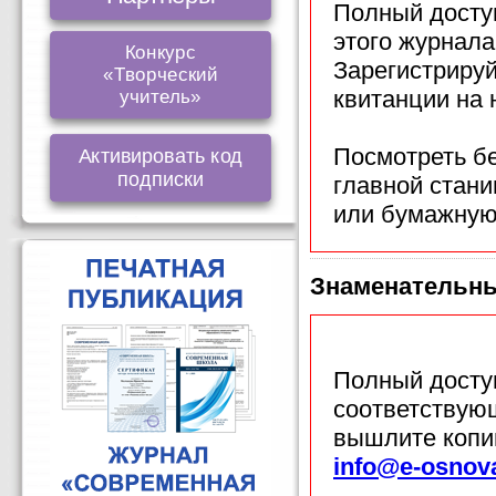
Полный доступ
этого журнала
Конкурс
Зарегистрируй
«Творческий
квитанции на
учитель»
Посмотреть б
Активировать код
подписки
главной стан
или бумажную
Знаменательн
Полный доступ
соответствующ
вышлите копи
info@e-osnov