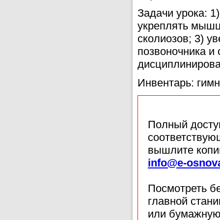
Задачи урока: 1
укреплять мышц
сколиозов; 3) у
позвоночника и 
дисциплинирован
Инвентарь: гимн
Полный доступ
соответствующ
вышлите копи
info@e-osnov
Посмотреть б
главной стан
или бумажную