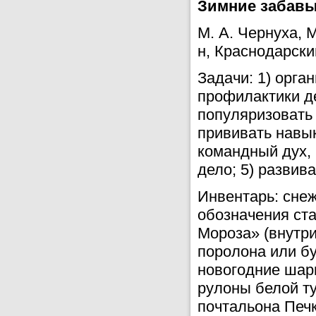
Зимние забавы
М. А. Чернуха,
н, Краснодарски
Задачи: 1) орга
профилактики де
популяризовать 
прививать навык
командный дух, 
дело; 5) развив
Инвентарь: снеж
обозначения ст
Мороза» (внутри
поролона или бу
новогодние шар
рулоны белой т
почтальона Печк