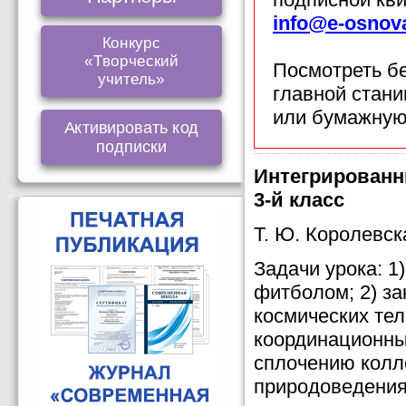
info@e-osnov
Конкурс
«Творческий
Посмотреть б
учитель»
главной стан
или бумажную
Активировать код
подписки
Интегрированн
3-й класс
Т. Ю. Королевск
Задачи урока: 
фитболом; 2) за
космических тела
координационны
сплочению колле
природоведения