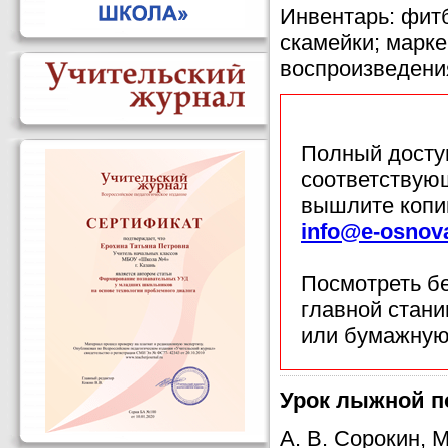
Инвентарь: фитб
скамейки; марке
воспроизведени
Полный доступ
соответствующ
вышлите копи
info@e-osnov
Посмотреть б
главной стан
или бумажную
Урок лыжной по
А. В. Сорокин, 