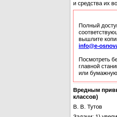
и средства их в
Полный доступ
соответствующ
вышлите копи
info@e-osnov
Посмотреть б
главной стан
или бумажную
Вредным привы
классов)
В. В. Тутов
Задачи: 1) увел