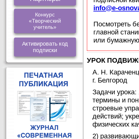
info@e-osnov
Конкурс
«Творческий
Посмотреть б
учитель»
главной стан
или бумажную
Активировать код
подписки
УРОК ПОДВИЖН
А. Н. Карачен
г. Белгород
Задачи урока:
термины и пон
строевые упра
действий; укр
физических ка
2) развивающи