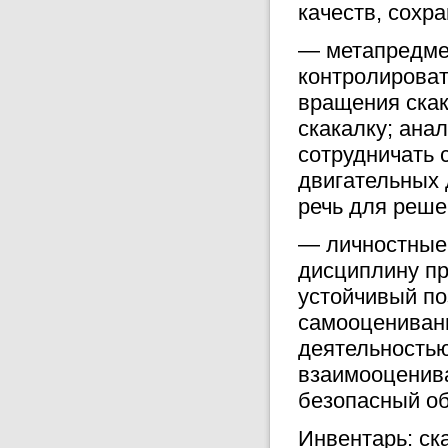
качеств, сохр
— метапредмет
контролировать
вращения скак
скакалку; ана
сотрудничать 
двигательных 
речь для реше
— личностные:
дисциплину пр
устойчивый по
самооценивани
деятельностью
взаимооценива
безопасный об
Инвентарь: ска