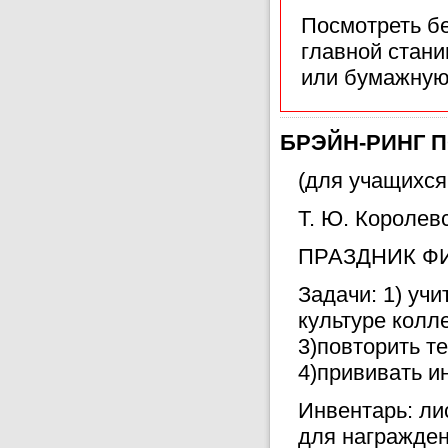
Посмотреть б
главной стан
или бумажную
БРЭЙН-РИНГ 
(для учащихся
Т. Ю. Королев
ПРАЗДНИК Ф
Задачи: 1) уч
культуре колл
3)повторить т
4)прививать и
Инвентарь: ли
для награжден