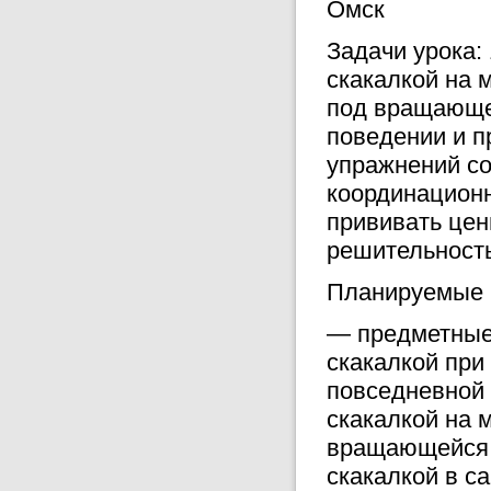
Омск
Задачи урока:
скакалкой на м
под вращающей
поведении и п
упражнений со
координационн
прививать цен
решительность
Планируемые 
— предметные:
скакалкой при
повседневной
скакалкой на 
вращающейся с
скакалкой в с