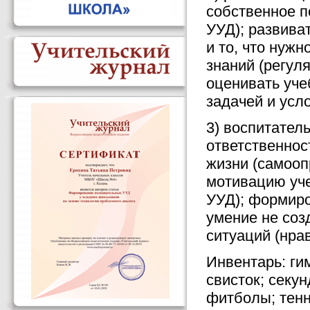
собственное 
УУД); развива
и то, что нужн
знаний (регул
оценивать уче
задачей и усл
3) воспитател
ответственнос
жизни (самооп
мотивацию уче
УУД); формиро
умение не соз
ситуаций (нра
Инвентарь: ги
свисток; секу
фитболы; тенн