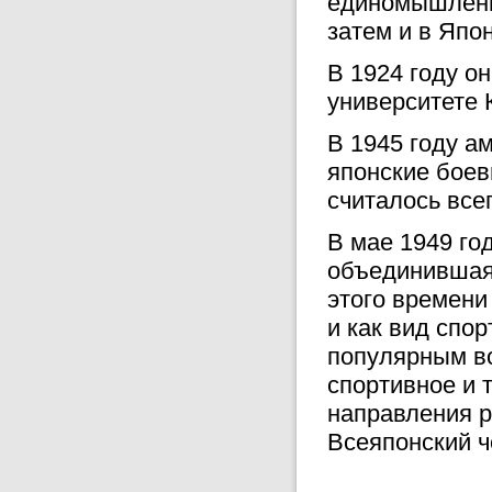
единомышленни
затем и в Япо
В 1924 году о
университете 
В 1945 году а
японские боев
считалось все
В мае 1949 го
объединившая 
этого времени
и как вид спо
популярным во
спортивное и 
направления р
Всеяпонский ч