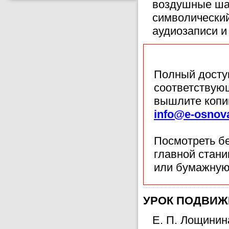
воздушные шар
символически
аудиозаписи и
Полный доступ
соответствующ
вышлите копи
info@e-osnov
Посмотреть б
главной стан
или бумажную
УРОК ПОДВИЖН
Е. П. Лощинин