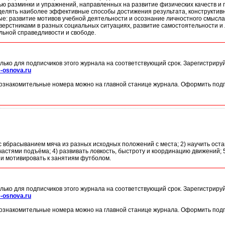
ю разминки и упражнений, направленных на развитие физических качеств и п
делять наиболее эффективные способы достижения результата, конструктив
ные: развитие мотивов учебной деятельности и осознание личностного смысл
верстниками в разных социальных ситуациях, развитие самостоятельности и 
льной справедливости и свободе.
лько для подписчиков этого журнала на соответствующий срок. Зарегистриру
-osnova.ru
ознакомительные номера можно на главной станице журнала. Оформить подп
 с вбрасыванием мяча из разных исходных положений с места; 2) научить ост
частями подъёма; 4) развивать ловкость, быстроту и координацию движений;
 и мотивировать к занятиям футболом.
лько для подписчиков этого журнала на соответствующий срок. Зарегистриру
-osnova.ru
ознакомительные номера можно на главной станице журнала. Оформить подп