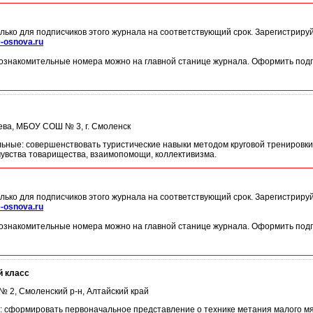
лько для подписчиков этого журнала на соответствующий срок. Зарегистриру
-osnova.ru
ознакомительные номера можно на главной станице журнала. Оформить подп
вьева, МБОУ СОШ № 3, г. Смоленск
льные: совершенствовать туристические навыки методом круговой тренировки; 
чувства товарищества, взаимопомощи, коллективизма.
лько для подписчиков этого журнала на соответствующий срок. Зарегистриру
-osnova.ru
ознакомительные номера можно на главной станице журнала. Оформить подп
й класс
№ 2, Смоленский р-н, Алтайский край
е: сформировать первоначальное представление о технике метания малого м