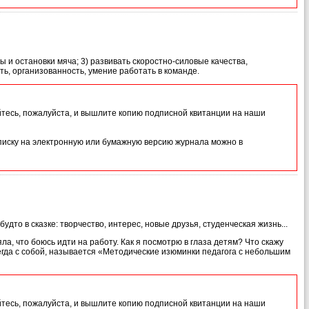
ы и остановки мяча; 3) развивать скоростно-силовые качества,
ь, организованность, умение работать в команде.
йтесь, пожалуйста, и вышлите копию подписной квитанции на наши
иску на электронную или бумажную версию журнала можно в
дто в сказке: творчество, интерес, новые друзья, студенческая жизнь...
а, что боюсь идти на работу. Как я посмотрю в глаза детям? Что скажу
егда с собой, называется «Методические изюминки педагога с небольшим
йтесь, пожалуйста, и вышлите копию подписной квитанции на наши