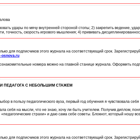
валова
вовать удары по мячу внутренней стороной стопы; 2) закрепить ведение, удар
, точность, скорость игрового мышления; 4) прививать дисциплинированност
лько для подписчиков этого журнала на соответствующий срок. Зарегистриру
-osnova.ru
ознакомительные номера можно на главной станице журнала. Оформить подп
И ПЕДАГОГА С НЕБОЛЬШИМ СТАЖЕМ
ор в пользу педагогического вуза, первый год обучения я чувствовала себя бу
а себя на мысли, что не знаю, хочу ли быть учителем. Получив диплом, понял
«педагогические страхи» и даю сама себе советы. Блокнот, который ношу вс
лько для подписчиков этого журнала на соответствующий срок. Зарегистриру