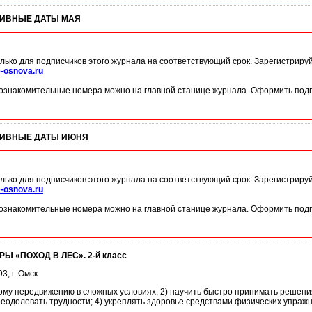
ИВНЫЕ ДАТЫ МАЯ
лько для подписчиков этого журнала на соответствующий срок. Зарегистриру
-osnova.ru
ознакомительные номера можно на главной станице журнала. Оформить подп
ТИВНЫЕ ДАТЫ ИЮНЯ
лько для подписчиков этого журнала на соответствующий срок. Зарегистриру
-osnova.ru
ознакомительные номера можно на главной станице журнала. Оформить подп
Ы «ПОХОД В ЛЕС». 2-й класс
, г. Омск
ому передвижению в сложных условиях; 2) научить быстро принимать решения;
реодолевать трудности; 4) укреплять здоровье средствами физических упраж