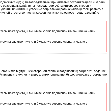
одвижных игр; 2) метапредметные: принимать и сохранять цели и задачи
но разрешать конфликты посредством учёта интересов сторон и
а учения, принятие и усвоение социальной роли обучающегося, развитие
личной ответственности за свои поступки на основе представлений о
йтесь, пожалуйста, и вышлите копию подписной квитанции на наши
иску на электронную или бумажную версию журнала можно в
ановке мяча внутренней стороной стопы и подошвой; 3) закрепить ведение
 5) прививать коллективизм, взаимопонимание; 6) формировать стремление
йтесь, пожалуйста, и вышлите копию подписной квитанции на наши
иску на электронную или бумажную версию журнала можно в