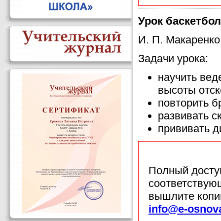
Урок баскетбола
И. П. Макаренко
Задачи урока:
научить вед
высоты отск
повторить б
развивать с
прививать д
Полный доступ
соответствующ
вышлите копи
info@e-osnov