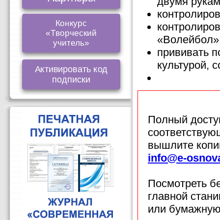
двумя рукам
контролиров
Конкурс
контролиров
«Творческий
«Волейбол»
учитель»
прививать п
культурой, 
Активировать код
подписки
Полный доступ
соответствующ
вышлите копи
info@e-osnov
Посмотреть б
главной стан
или бумажную