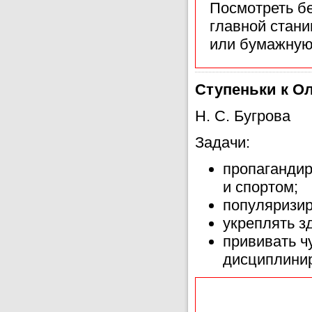
Посмотреть б
главной стан
или бумажную
Ступеньки к Ол
Н. С. Бугрова
Задачи:
пропагандир
и спортом;
популяризир
укреплять з
прививать ч
дисциплинир