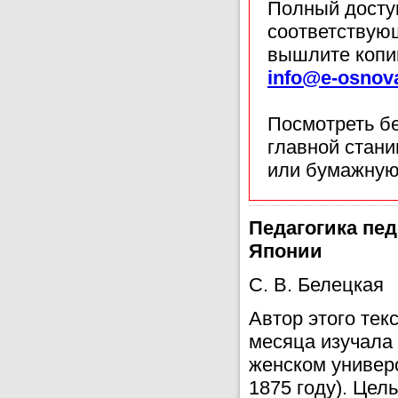
Полный доступ
соответствующ
вышлите копи
info@e-osnov
Посмотреть б
главной стан
или бумажную
Педагогика пе
Японии
С. В. Белецкая
Автор этого тек
месяца изучала 
женском универс
1875 году). Цел