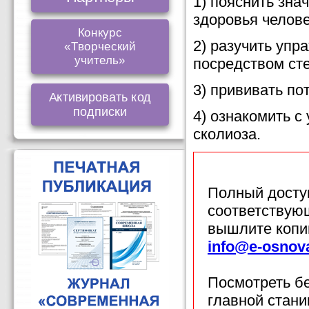
1) пояснить зна
здоровья челове
Конкурс
2) разучить уп
«Творческий
учитель»
посредством сте
3) прививать по
Активировать код
подписки
4) ознакомить с
сколиоза.
Полный доступ
соответствующ
вышлите копи
info@e-osnov
Посмотреть б
главной стан