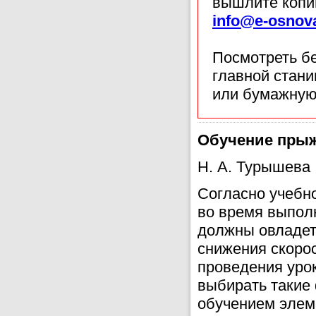
вышлите копи
info@e-osnov
Посмотреть б
главной стан
или бумажную
Обучение прыжк
Н. А. Турышева
Согласно учебн
во время выпол
должны овладеть
снижения скорос
проведения уро
выбирать такие
обучением элем