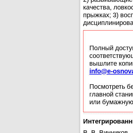
качества, ловко
прыжках; 3) вос
дисциплинирова
Полный доступ
соответствующ
вышлите копи
info@e-osnov
Посмотреть б
главной стан
или бумажную
Интегрированн
В. В. Винников