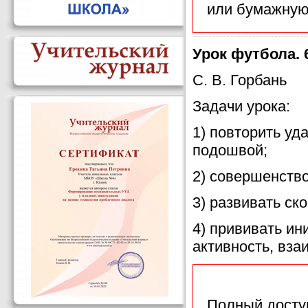
или бумажную
Урок футбола. 
С. В. Горбань
Задачи урока:
1) повторить уд
подошвой;
2) совершенств
3) развивать ск
4) прививать ин
активность, вза
Полный доступ