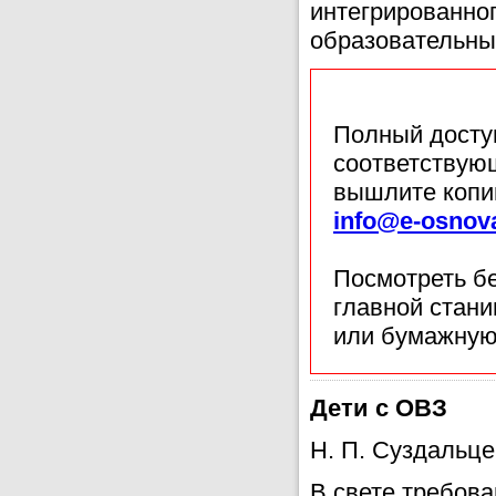
интегрированног
образовательны
Полный доступ
соответствующ
вышлите копи
info@e-osnov
Посмотреть б
главной стан
или бумажную
Дети с ОВЗ
Н. П. Суздальце
В свете требов