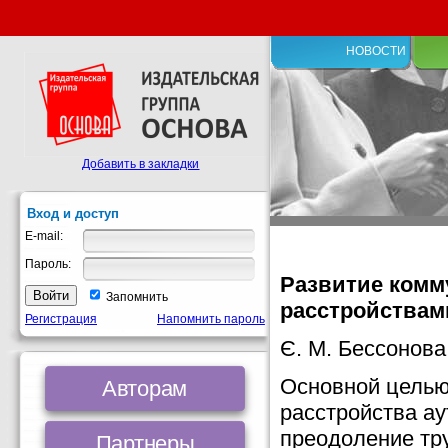
НОВОСТИ
Добавить в закладки
Вход и доступ
E-mail:
Пароль:
Развитие комм
Запомнить
расстройствами
Регистрация
Напомнить пароль
Є. М. Бессонова
Основной целью
Авторам
расстройства ау
преодоление тру
Партнеры