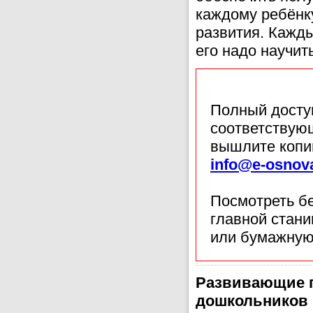
каждому ребёнку
развития. Кажды
его надо научит
Полный доступ
соответствующ
вышлите копи
info@e-osnov
Посмотреть б
главной стан
или бумажную
Развивающие п
дошкольников