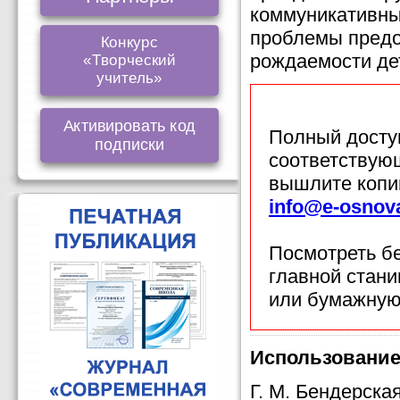
коммуникативны
проблемы пред
Конкурс
рождаемости дет
«Творческий
учитель»
Активировать код
Полный доступ
подписки
соответствующ
вышлите копи
info@e-osnov
Посмотреть б
главной стан
или бумажную
Использование
Г. М. Бендерска