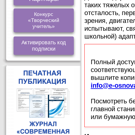
таких тяжелых о
отсталость, пер
Конкурс
зрения, двигате
«Творческий
учитель»
испытывают, свя
школьной) адап
Активировать код
подписки
Полный доступ
соответствующ
вышлите копи
info@e-osnov
Посмотреть б
главной стан
или бумажную