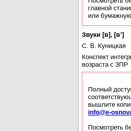
Посмотреть б
главной стан
или бумажную
Звуки [в], [в’]
С. В. Куницкая
Конспект интегр
возраста с ЗПР
Полный доступ
соответствующ
вышлите копи
info@e-osnov
Посмотреть б