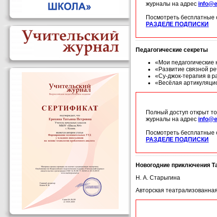
журналы на адрес
info@e
Посмотреть бесплатные 
РАЗДЕЛЕ ПОДПИСКИ
Педагогические секреты
«Мои педагогические 
«Развитие связной реч
«Су-джок-терапия в ра
«Весёлая артикуляцио
Полный доступ открыт то
журналы на адрес
info@e
Посмотреть бесплатные 
РАЗДЕЛЕ ПОДПИСКИ
Новогодние приключения Та
Н. А. Старыгина
Авторская театрализованная