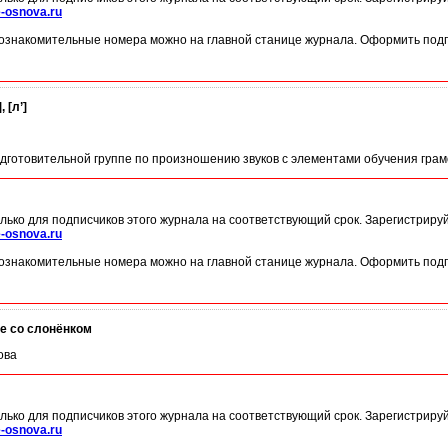
-osnova.ru
ознакомительные номера можно на главной станице журнала. Оформить подп
 [л’]
одготовительной группе по произношению звуков с элементами обучения гра
лько для подписчиков этого журнала на соответствующий срок. Зарегистриру
-osnova.ru
ознакомительные номера можно на главной станице журнала. Оформить подп
е со слонёнком
ова
лько для подписчиков этого журнала на соответствующий срок. Зарегистриру
-osnova.ru