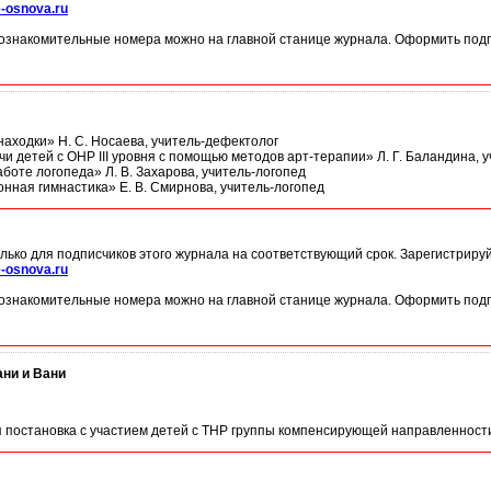
-osnova.ru
ознакомительные номера можно на главной станице журнала. Оформить подп
находки» Н. С. Носаева, учитель-дефектолог
и детей с ОНР III уровня с помощью методов арт-терапии» Л. Г. Баландина, 
боте логопеда» Л. В. Захарова, учитель-логопед
нная гимнастика» Е. В. Смирнова, учитель-логопед
лько для подписчиков этого журнала на соответствующий срок. Зарегистриру
-osnova.ru
ознакомительные номера можно на главной станице журнала. Оформить подп
ни и Вани
 постановка с участием детей с ТНР группы компенсирующей направленност