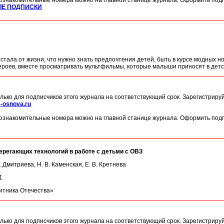
ознакомительные номера можно на главной станице журнала. Оформить подп
ЛЕ ПОДПИСКИ
отстала от жизни, что нужно знать предпочтения детей, быть в курсе модных 
роев, вместе просматривать мультфильмы, которые малыши приносят в детс
лько для подписчиков этого журнала на соответствующий срок. Зарегистриру
-osnova.ru
ознакомительные номера можно на главной станице журнала. Оформить подп
регающих технологий в работе с детьми с ОВЗ
Г. Дмитриева, Н. В. Каменская, Е. В. Кретнева
1
итника Отечества»
лько для подписчиков этого журнала на соответствующий срок. Зарегистриру