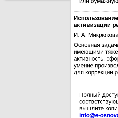
или бумажную
Использование
активизации р
И. А. Микрюков
Основная задача
имеющими тяжёл
активность, сф
умение произво
для коррекции 
Полный доступ
соответствующ
вышлите копи
info@e-osnov