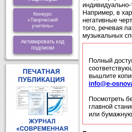
индивидуально-
Например, в ха
Конкурс
негативные черт
«Творческий
учитель»
того, речевая п
музыкальных сп
Активировать код
подписки
Полный доступ
соответствующ
вышлите копи
info@e-osnov
Посмотреть б
главной стан
или бумажную