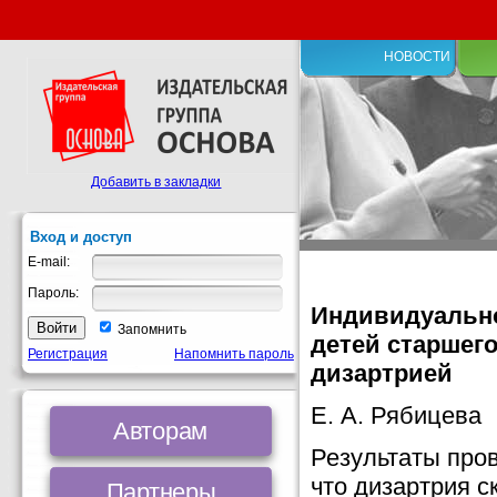
НОВОСТИ
Добавить в закладки
Вход и доступ
E-mail:
Пароль:
Индивидуально
Запомнить
детей старшего
Регистрация
Напомнить пароль
дизартрией
Е. А. Рябицева
Авторам
Результаты про
что дизартрия 
Партнеры