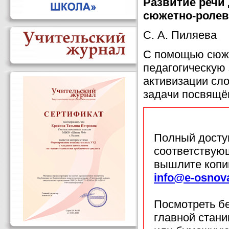
Развитие речи
сюжетно-ролев
С. А. Пиляева
С помощью сюже
педагогическую 
активизации сл
задачи посвящён
Полный доступ
соответствующ
вышлите копи
info@e-osnov
Посмотреть б
главной стан