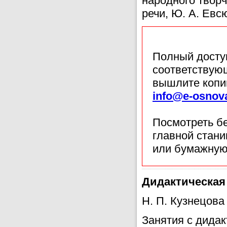
народного твор
речи, Ю. А. Евс
Полный доступ
соответствующ
вышлите копи
info@e-osnov
Посмотреть б
главной стан
или бумажную
Дидактическая 
Н. П. Кузнецова
Занятия с дидак