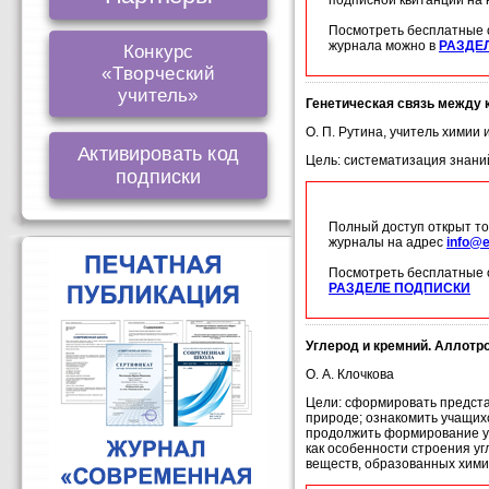
подписной квитанции на
Посмотреть бесплатные 
журнала можно в
РАЗДЕ
Конкурс
«Творческий
учитель»
Генетическая связь между 
О. П. Рутина, учитель химии
Активировать код
Цель: систематизация знаний
подписки
Полный доступ открыт то
журналы на адрес
info@e
Посмотреть бесплатные 
РАЗДЕЛЕ ПОДПИСКИ
Углерод и кремний. Аллот
О. А. Клочкова
Цели: сформировать предста
природе; ознакомить учащихс
продолжить формирование ум
как особенности строения у
веществ, образованных хими