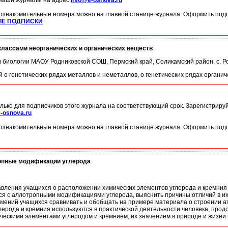
 наши журналы на адрес
info@e-osnova.ru
ознакомительные номера можно на главной станице журнала. Оформить подп
ЛЕ ПОДПИСКИ
классами неорганических и органических веществ
 и биологии МАОУ Родниковской СОШ, Пермский край, Соликамский район, с. Р
 о генетических рядах металлов и неметаллов, о генетических рядах органич
лько для подписчиков этого журнала на соответствующий срок. Зарегистриру
-osnova.ru
ознакомительные номера можно на главной станице журнала. Оформить подп
ропные модификации углерода
вления учащихся о расположении химических элементов углерода и кремния 
я с аллотропными модификациями углерода, выяснить причины отличий в их ф
ений учащихся сравнивать и обобщать на примере материала о строении ат
глерода и кремния используются в практической деятельности человека; пр
ческими элементами углеродом и кремнием, их значением в природе и жизни 