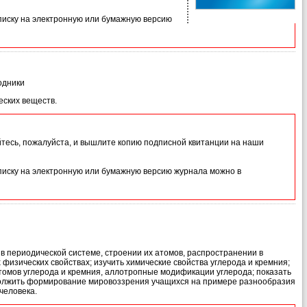
иску на электронную или бумажную версию
одники
еских веществ.
йтесь, пожалуйста, и вышлите копию подписной квитанции на наши
иску на электронную или бумажную версию журнала можно в
в периодической системе, строении их атомов, распространении в
изических свойствах; изучить химические свойства углерода и кремния;
омов углерода и кремния, аллотропные модификации углерода; показать
одолжить формирование мировоззрения учащихся на примере разнообразия
человека.