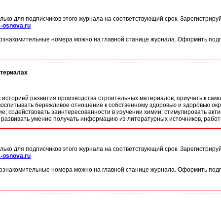
лько для подписчиков этого журнала на соответствующий срок. Зарегистриру
-osnova.ru
ознакомительные номера можно на главной станице журнала. Оформить подп
атериалах
 историей развития производства строительных материалов; приучать к само
оспитывать бережливое отношение к собственному здоровью и здоровью ок
е; содействовать заинтересованности в изучении химии; стимулировать ак
 развивать умение получать информацию из литературных источников, работа
лько для подписчиков этого журнала на соответствующий срок. Зарегистриру
-osnova.ru
ознакомительные номера можно на главной станице журнала. Оформить подп