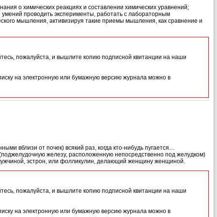
знания о химических реакциях и составлении химических уравнений;
е умений проводить эксперименты, работать с лабораторным
еского мышления, активизируя такие приемы мышления, как сравнение и
йтесь, пожалуйста, и вышлите копию подписной квитанции на наши
иску на электронную или бумажную версию журнала можно в
ыми вблизи от почек) всякий раз, когда кто-нибудь пугается…
 (поджелудочную железу, расположенную непосредственно под желудком)
мужчиной, эстрон, или фолликулин, делающий женщину женщиной.
йтесь, пожалуйста, и вышлите копию подписной квитанции на наши
иску на электронную или бумажную версию журнала можно в