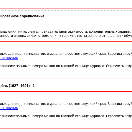
рированное соревнование
мышления, интеллекта, познавательной активности, дополнительных знаний, 
енности в своих силах, стремления к успеху, ответственного отношения к обу
лько для подписчиков этого журнала на соответствующий срок. Зарегистриру
-osnova.ru
ознакомительные номера можно на главной станице журнала. Оформить подп
йль (1627–1691) - 1
лько для подписчиков этого журнала на соответствующий срок. Зарегистриру
-osnova.ru
ознакомительные номера можно на главной станице журнала. Оформить подп