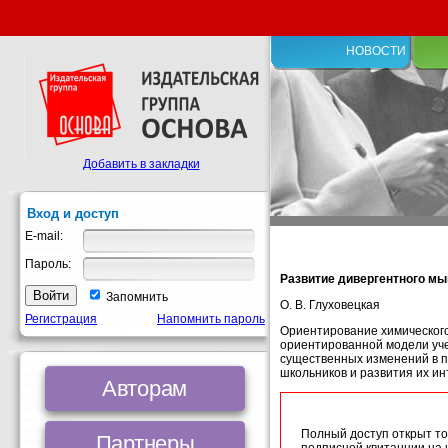
НОВОСТИ
Добавить в закладки
Вход и доступ
E-mail:
Пароль:
Развитие дивергентного м
Запомнить
О. В. Глуховецкая
Регистрация
Напомнить пароль
Ориентирование химического
ориентированной модели уче
существенных изменений в п
школьников и развития их и
Авторам
Полный доступ открыт то
Партнеры