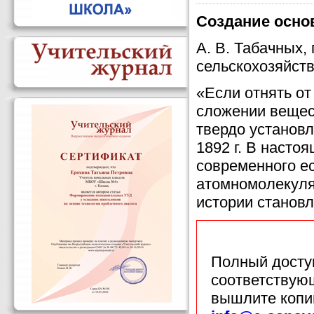
Создание осно
А. В. Табачных
сельскохозяйств
«Если отнять о
сложении вещест
твердо установл
1892 г. В насто
современного ес
атомномолекуля
истории станов
Полный доступ
соответствующ
вышлите копи