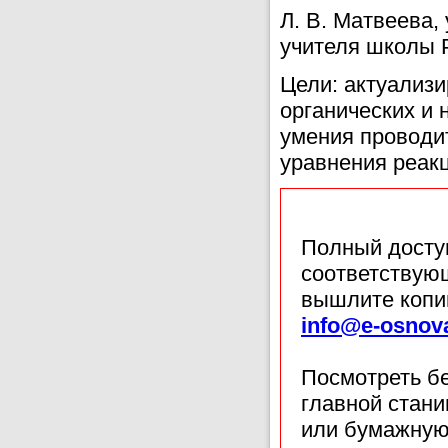
Л. В. Матвеева,
учителя школы Р
Цели: актуализи
органических и 
умения проводит
уравнения реакц
Полный доступ
соответствующ
вышлите копи
info@e-osnov
Посмотреть б
главной стан
или бумажную