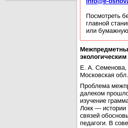
info@e-osnov
Посмотреть б
главной стан
или бумажную
Межпредметные
экологическим
Е. А. Семенова,
Московская обл
Проблема межпр
далеком прошло
изучение грамм
Локк — истории
связей обосновы
педагоги. В сов