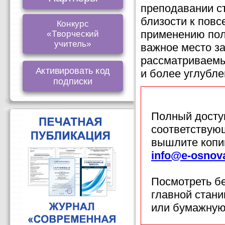
преподавании с
близости к повс
Конкурс
применению пол
«Творческий
учитель»
важное место з
рассматриваемы
Активировать код
и более углубле
подписки
Полный доступ
соответствующ
вышлите копи
info@e-osnov
Посмотреть б
главной стан
или бумажную