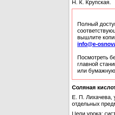
Н. К. Крупская.
Полный доступ
соответствующ
вышлите копи
info@e-osnov
Посмотреть б
главной стан
или бумажную
Соляная кислот
Е. П. Лихачева
отдельных предм
Цели урока: сис