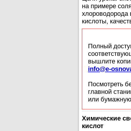
на примере соля
хлороводорода 
кислоты, качест
Полный доступ
соответствующ
вышлите копи
info@e-osnov
Посмотреть б
главной стан
или бумажную
Химические св
кислот