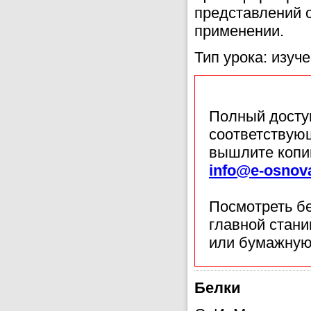
представлений о
применении.
Тип урока: изуч
Полный доступ
соответствующ
вышлите копи
info@e-osnov
Посмотреть б
главной стан
или бумажную
Белки