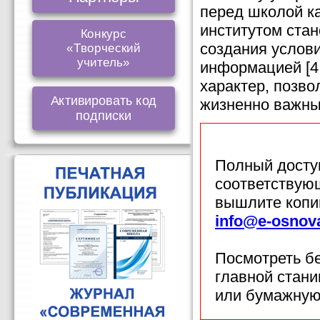
перед школой к
институтом стан
Конкурс
создания услов
«Творческий
учитель»
информацией [4,
характер, позв
Активировать код
жизненно важны
подписки
Полный доступ
соответствующ
вышлите копи
info@e-osnov
Посмотреть б
главной стан
или бумажную