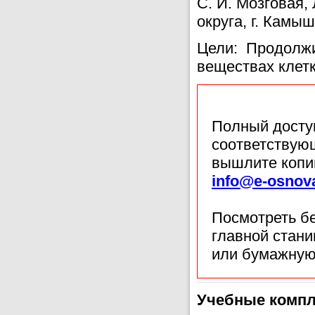
С. И. Мозговая
округа, г. Камы
Цели: Продолжи
веществах клетк
Полный доступ
соответствующ
вышлите копи
info@e-osnov
Посмотреть б
главной стан
или бумажную
Учебные компл