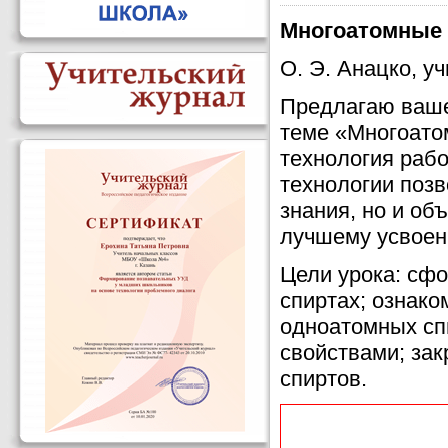
Многоатомные
О. Э. Анацко, у
Предлагаю ваше
теме «Многоатом
технология рабо
технологии позв
знания, но и об
лучшему усвоен
Цели урока: сф
спиртах; ознако
одноатомных спи
свойствами; зак
спиртов.