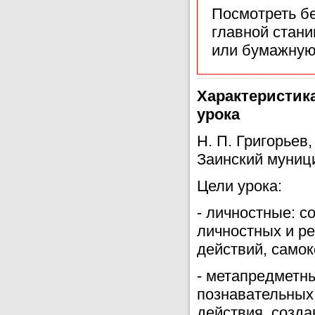
Посмотреть б
главной стан
или бумажную
Характеристик
урока
Н. П. Григорье
Заинский муниц
Цели урока:
- личностные: с
личностных и р
действий, самок
- метапредметны
познавательных
действия, созда