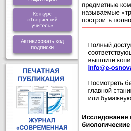
предметные ком
называемые «тр
Конкурс
построить полн
«Творческий
учитель»
Активировать код
Полный доступ
подписки
соответствующ
вышлите копи
info@e-osnov
Посмотреть б
главной стан
или бумажную
Исследование 
биологические