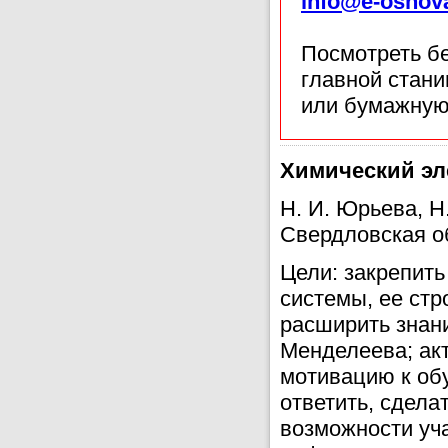
info@e-osnov
Посмотреть б
главной стан
или бумажную
Химический эл
Н. И. Юрьева, Н
Свердловская о
Цели: закрепит
системы, ее стр
расширить знани
Менделеева; акт
мотивацию к об
ответить, сдела
возможности уча