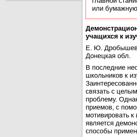
главной стан
или бумажную
Демонстрацион
учащихся к из
Е. Ю. Дробышев,
Донецкая обл.
В последние не
школьников к из
Заинтересованн
связать с целы
проблему. Однак
приемов, с пом
мотивировать к 
является демон
способы примен