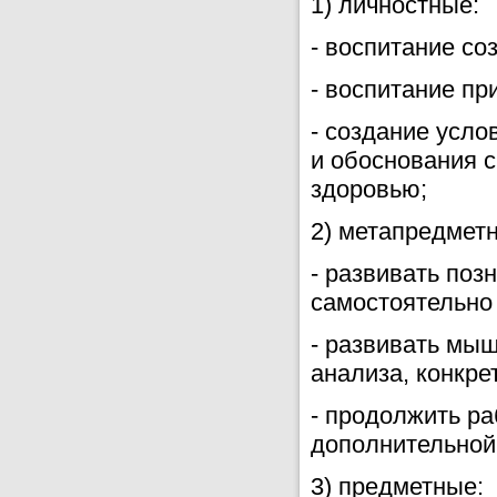
1) личностные:
- воспитание со
- воспитание пр
- создание усл
и обоснования с
здоровью;
2) метапредмет
- развивать поз
самостоятельно
- развивать мы
анализа, конкре
- продолжить ра
дополнительной 
3) предметные: