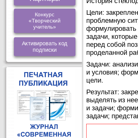
История стекло
Цели: закрепле
Конкурс
проблемную сит
«Творческий
учитель»
формулировать 
задачи, которые
Активировать код
перед собой поз
подписки
проделанной ра
Задачи: анализ
и условия; форм
цели.
Результат: зак
выделять из не
и задачи; форм
задачи; предста