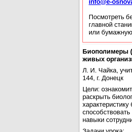
info@e-osnov
Посмотреть б
главной стан
или бумажную
Биополимеры (б
живых организ
Л. И. Чайка, уч
144, г. Донецк
Цели: ознакоми
раскрыть биолог
характеристику
способствовать
навыки сотрудни
Задачи урока: