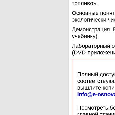
топливо».
Основные поняти
экологически чи
Демонстрация. 
учебнику).
Лабораторный оп
(DVD-приложение
Полный доступ
соответствующ
вышлите копи
info@e-osnov
Посмотреть б
главной стан