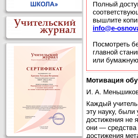
Полный доступ
соответствующ
вышлите копи
info@e-osnov
Посмотреть б
главной стан
или бумажную
Мотивация обу
И. А. Меньшико
Каждый учитель 
эту науку, были
достижения не 
они — средства 
достижения мет