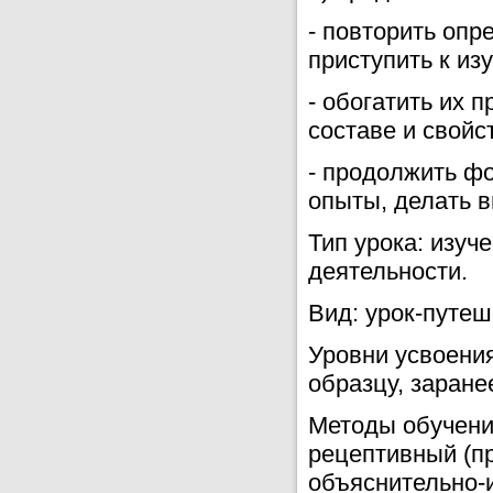
- повторить опр
приступить к из
- обогатить их 
составе и свойс
- продолжить ф
опыты, делать 
Тип урока: изуч
деятельности.
Вид: урок-путеш
Уровни усвоения
образцу, заране
Методы обучения
рецептивный (пр
объяснительно-