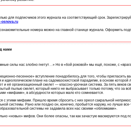
лько для подписчиков этого журнала на соответствующий срок. Зарегистриру
-osnova.ru
ознакомительные номера можно на главной станице журнала. Оформить подп
д нами
ёмные силы нас злобно гнетут…» Но в «бой роковой» мы ещё, похоже, с «врага
олюционно-песенное» вступление понадобилось для того, чтобы пригласить в
и идеологическом плане на садомазохистской парадигме, в основе которой л
 и её организационный скелет — классно-урочная система. За пять веков св
тый пылью скелет, который никто не выбрасывает только потому, что за всё
выми «мифами», в абсурдности которых мало кто сомневается.
я с этими мифами. Пришло время сбросить с них ореол сакральной неприкосн
ной системы. Рано или поздно он, конечно, пробьётся наружу, но лучше все-т
образовательной системы не задавила всех нас своими «обломками».
льно «новых» мифов. Они более опасны, так как зачастую маскируются под по