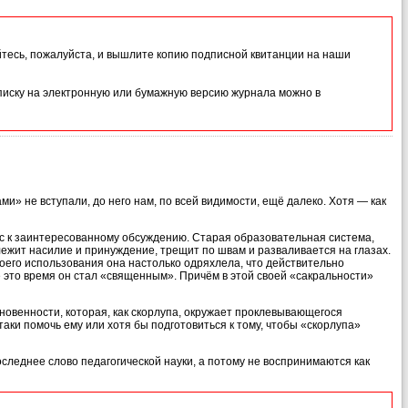
йтесь, пожалуйста, и вышлите копию подписной квитанции на наши
иску на электронную или бумажную версию журнала можно в
ми» не вступали, до него нам, по всей видимости, ещё далеко. Хотя — как
ас к заинтересованному обсуждению. Старая образовательная система,
ежит насилие и принуждение, трещит по швам и разваливается на глазах.
оего использования она настолько одряхлела, что действительно
 это время он стал «священным». Причём в этой своей «сакральности»
овенности, которая, как скорлупа, окружает проклевывающегося
аки помочь ему или хотя бы подготовиться к тому, чтобы «скорлупа»
следнее слово педагогической науки, а потому не воспринимаются как