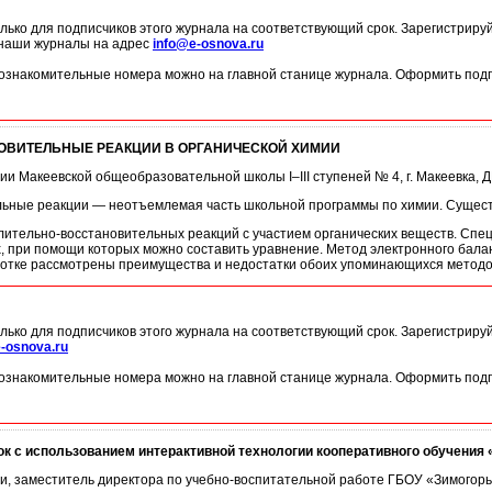
лько для подписчиков этого журнала на соответствующий срок. Зарегистриру
 наши журналы на адрес
info@e-osnova.ru
ознакомительные номера можно на главной станице журнала. Оформить подп
ОВИТЕЛЬНЫЕ РЕАКЦИИ В ОРГАНИЧЕСКОЙ ХИМИИ
ии Макеевской общеобразовательной школы I–III ступеней № 4, г. Макеевка, 
льные реакции — неотъемлемая часть школьной программы по химии. Сущес
лительно-восстановительных реакций с участием органических веществ. Спец
ах, при помощи которых можно составить уравнение. Метод электронного бал
ботке рассмотрены преимущества и недостатки обоих упоминающихся методо
лько для подписчиков этого журнала на соответствующий срок. Зарегистриру
-osnova.ru
ознакомительные номера можно на главной станице журнала. Оформить подп
 с использованием интерактивной технологии кооперативного обучения 
ии, заместитель директора по учебно-воспитательной работе ГБОУ «Зимогорьевс