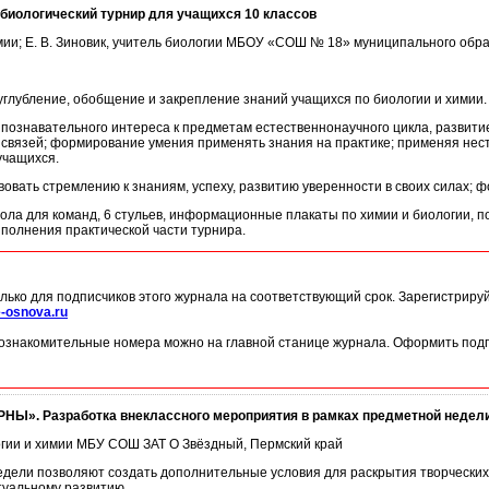
иологический турнир для учащихся 10 классов
химии; Е. В. Зиновик, учитель биологии МБОУ «СОШ № 18» муниципального об
углубление, обобщение и закрепление знаний учащихся по биологии и химии.
познавательного интереса к предметам естественнонаучного цикла, развити
связей; формирование умения применять знания на практике; применяя нес
учащихся.
вовать стремлению к знаниям, успеху, развитию уверенности в своих силах; ф
ола для команд, 6 стульев, информационные плакаты по химии и биологии, п
ыполнения практической части турнира.
лько для подписчиков этого журнала на соответствующий срок. Зарегистриру
-osnova.ru
ознакомительные номера можно на главной станице журнала. Оформить подп
Ы». Разработка внеклассного мероприятия в рамках предметной недел
логии и химии МБУ СОШ ЗАТ О Звёздный, Пермский край
ели позволяют создать дополнительные условия для раскрытия творческих 
туальному развитию.