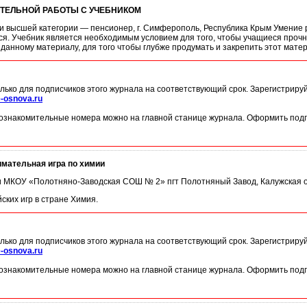
ТЕЛЬНОЙ РАБОТЫ С УЧЕБНИКОМ
ии высшей категории — пенсионер, г. Симферополь, Республика Крым Умение 
я. Учебник является необходимым условием для того, чтобы учащиеся прочн
данному материалу, для того чтобы глубже продумать и закрепить этот матер
лько для подписчиков этого журнала на соответствующий срок. Зарегистриру
-osnova.ru
ознакомительные номера можно на главной станице журнала. Оформить подп
ательная игра по химии
мии МКОУ «Полотняно-Заводская СОШ № 2» пгт Полотняный Завод, Калужская о
ких игр в стране Химия.
лько для подписчиков этого журнала на соответствующий срок. Зарегистриру
-osnova.ru
ознакомительные номера можно на главной станице журнала. Оформить подп