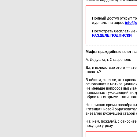
Полный доступ открыт то
журналы на адрес
info@e
Посмотреть бесплатные 
РАЗДЕЛЕ ПОДПИСКИ
Мифы враждебные веют на
А. Дедушка, г. Ставрополь
Да, и вследствие этого — «т
сказать?..
В общем, коллеги, это «рев
основанная в мотивационном 
Не меньше вопросов вызывает
напоминает ужасающий, покры
оброс как старыми, так и но
Но пришло время разобратьс
«птенца» новой образователь
внезапно рухнувшей старой 
Начнём, пожалуй, с относите
несущие угрозу.