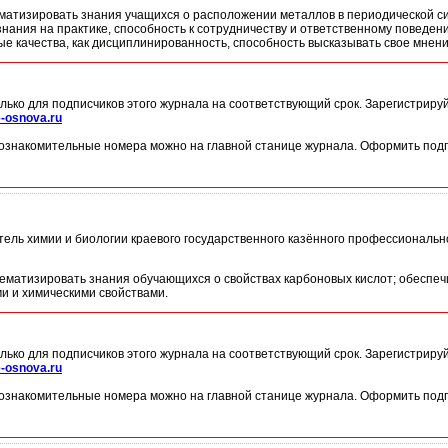
матизировать знания учащихся о расположении металлов в периодической сис
ания на практике, способность к сотрудничеству и ответственному поведени
е качества, как дисциплинированность, способность высказывать свое мнени
лько для подписчиков этого журнала на соответствующий срок. Зарегистриру
-osnova.ru
ознакомительные номера можно на главной станице журнала. Оформить подп
тель химии и биологии краевого государственного казённого профессиональн
тематизировать знания обучающихся о свойствах карбоновых кислот; обеспеч
и и химическими свойствами.
лько для подписчиков этого журнала на соответствующий срок. Зарегистриру
-osnova.ru
ознакомительные номера можно на главной станице журнала. Оформить подп