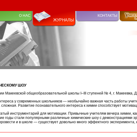
О НАС
КОНТАКТЫ
ЖУРНАЛЫ
ИЧЕСКОМУ ШОУ
ии Макеевской общеобразовательной школы I–III ступеней № 4, г. Макеевка, 
нтереса у современных школьников — необычайно важная часть работы учите
а сложная. Развитие познавательного интереса к химии способствует мотивац
атый инструментарий для мотивации. Привычные учителям вечера химии, ка
ние годы стали популярными различные химические шоу с демонстрациями зр
ровести и в школе — существует довольно много эффектного эксперимента, 