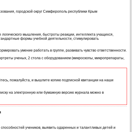
разования, городской округ Симферополь республики Крым
е логического мышления, быстроты реакции, интеллекта учащихся,
тандартные формы учебной деятельности, стимулировать
ормировать умение работать в группе, развивать чувство ответственности.
ортреты ученых, 2 стола с оборудованием (микроскопы, микропрепараты,
йтесь, пожалуйста, и вышлите копию подписной квитанции на наши
иску на электронную или бумажную версию журнала можно в
и
способностей учеников, выявить одаренных и талантливых детей и