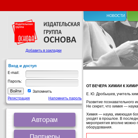
НОВОСТИ
Добавить в закладки
Вход и доступ
E-mail:
Пароль:
ОТ ВЕЧЕРА ХИМИИ К ХИМ
Запомнить
Е. Ю. Дробышев, учитель хим
Регистрация
Напомнить пароль
Развитие познавательного и
Не секрет, что химия — наук
Химия — наука, имеющая бог
Авторам
уходят в прошлое. В послед
мероприятия вполне можно п
оборудования.
Партнеры