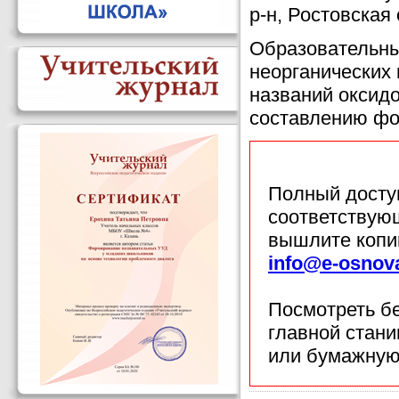
р-н, Ростовская 
Образовательны
неорганических 
названий оксидо
составлению фо
Полный доступ
соответствующ
вышлите копи
info@e-osnov
Посмотреть б
главной стан
или бумажную