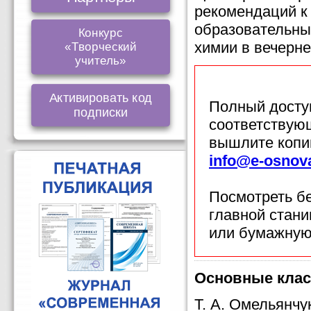
рекомендаций к
образовательны
Конкурс
химии в вечерне
«Творческий
учитель»
Активировать код
Полный доступ
подписки
соответствующ
вышлите копи
info@e-osnov
Посмотреть б
главной стан
или бумажную
Основные клас
Т. А. Омельянч