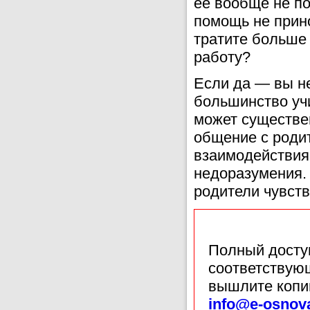
её вообще не по
помощь не прин
тратите больше 
работу?
Если да — вы н
большинство уч
может существе
общение с родит
взаимодействия
недоразумения. 
родители чувст
Полный доступ
соответствующ
вышлите копи
info@e-osnov