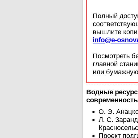
Полный доступ
соответствующ
вышлите копи
info@e-osnov
Посмотреть б
главной стан
или бумажную
Водные ресурс
современность
О. Э. Анацко
Л. С. Заран
Красносельс
Проект подг