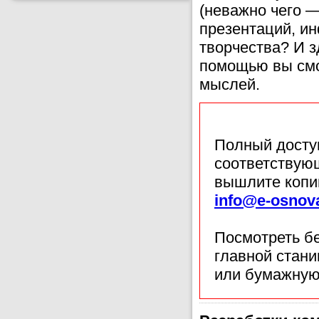
(неважно чего —
презентаций, и
творчества? И з
помощью вы смо
мыслей.
Полный доступ
соответствующ
вышлите копи
info@e-osnov
Посмотреть б
главной стан
или бумажную