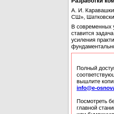
Разработки ко
А. И. Каравашк
СШ», Шатковский
В современных 
ставится задача
усиления практи
фундаментально
Полный доступ
соответствующ
вышлите копи
info@e-osnov
Посмотреть б
главной стан