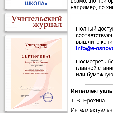
возможно при о
например, по хи
Полный доступ
соответствующ
вышлите копи
info@e-osnov
Посмотреть б
главной стан
или бумажную
Интеллектуаль
Т. В. Ерохина
Интеллектуальн